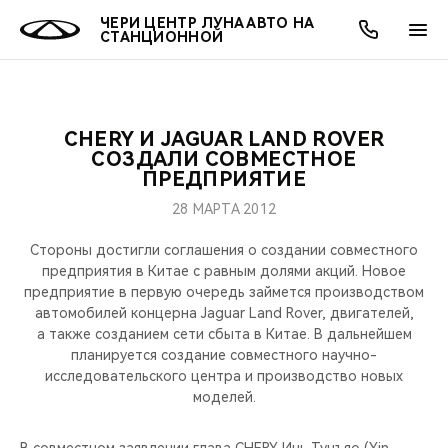
ЧЕРИ ЦЕНТР ЛУНА АВТО НА
СТАНЦИОННОЙ
CHERY И JAGUAR LAND ROVER
ОНЛАЙН СЕРВИСЫ
ПОКУПАТЕЛЯМ
ВЛАДЕЛЬЦАМ
О КОМПАНИИ
МИР CHERY
МОДЕЛИ
АКЦИИ
СОЗДАЛИ СОВМЕСТНОЕ
ПРЕДПРИЯТИЕ
ВЫБОР И ПОКУПКА
СЕРВИС
АКСЕССУАРЫ
ВЫГОДЫ И АКЦИИ
ВЫБОР И ПОКУПКА
О НАС
ВСЕ МОДЕЛИ
28 МАРТА 2012
КРЕДИТ И СТРАХОВАНИЕ
ЗАПЧАСТИ И АКСЕССУАРЫ
О БРЕНДЕ
КРЕДИТ
МЫ В СОЦСЕТЯХ
Стороны достигли соглашения о создании совместного
КРОССОВЕРЫ
предприятия в Китае с равным долями акций. Новое
предприятие в первую очередь займется производством
ПОДДЕРЖКА
CHERY В СОЦСЕТЯХ
автомобилей концерна Jaguar Land Rover, двигателей,
СЕДАНЫ
а также созданием сети сбыта в Китае. В дальнейшем
CHERY CONNECT
ЛЮДИ CHERY
планируется создание совместного научно-
исследовательского центра и производство новых
НОВИНКИ
моделей.
БЛАГОТВОРИТЕЛЬНОСТЬ