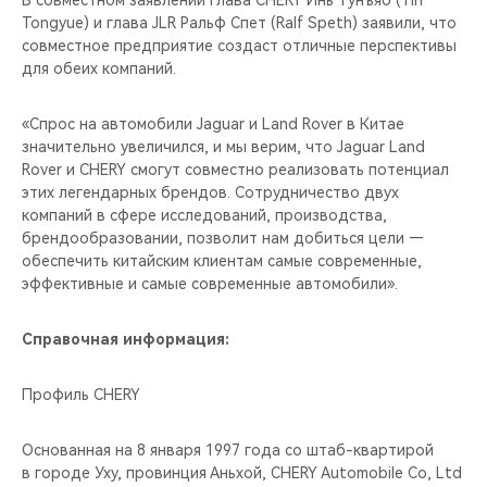
В совместном заявлении глава CHERY Инь Тунъяо (Yin
CHERY REMOTE
Tongyue) и глава JLR Ральф Спет (Ralf Speth) заявили, что
совместное предприятие создаст отличные перспективы
CHERY И СПОРТ
для обеих компаний.
НАШИ МЕРОПРИЯТИЯ
«Спрос на автомобили Jaguar и Land Rover в Китае
значительно увеличился, и мы верим, что Jaguar Land
ВИДЕООБЗОРЫ
Rover и CHERY смогут совместно реализовать потенциал
этих легендарных брендов. Сотрудничество двух
компаний в сфере исследований, производства,
CHERY ДЛЯ ДЕТЕЙ
брендообразовании, позволит нам добиться цели —
обеспечить китайским клиентам самые современные,
эффективные и самые современные автомобили».
Справочная информация:
Профиль CHERY
Основанная на 8 января 1997 года со штаб-квартирой
в городе Уху, провинция Аньхой, CHERY Automobile Co, Ltd