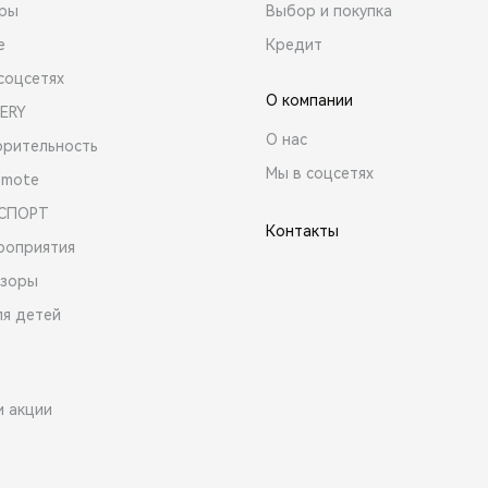
ары
Выбор и покупка
е
Кредит
соцсетях
О компании
ERY
О нас
орительность
Мы в соцсетях
emote
 СПОРТ
Контакты
роприятия
зоры
ля детей
и акции