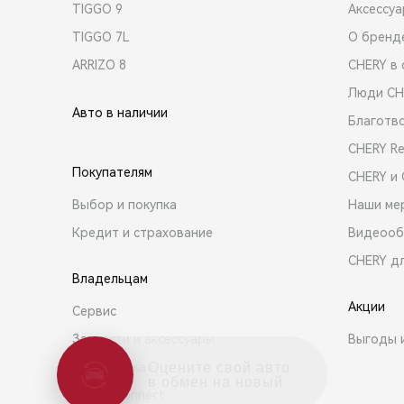
TIGGO 9
Аксессу
TIGGO 7L
О бренд
ARRIZO 8
CHERY в 
Люди CH
Авто в наличии
Благотв
CHERY R
Покупателям
CHERY и
Выбор и покупка
Наши ме
Кредит и страхование
Видеооб
CHERY д
Владельцам
Акции
Сервис
Запчасти и аксессуары
Выгоды 
Оцените свой авто
Поддержка
в обмен на новый
CHERY Connect