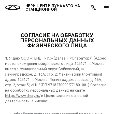
ЧЕРИ ЦЕНТР ЛУНА АВТО НА
СТАНЦИОННОЙ
СОГЛАСИЕ НА ОБРАБОТКУ
ОНЛАЙН СЕРВИСЫ
ПОКУПАТЕЛЯМ
ВЛАДЕЛЬЦАМ
О КОМПАНИИ
МИР CHERY
МОДЕЛИ
АКЦИИ
ПЕРСОНАЛЬНЫХ ДАННЫХ
ФИЗИЧЕСКОГО ЛИЦА
ВЫБОР И ПОКУПКА
СЕРВИС
АКСЕССУАРЫ
ВЫГОДЫ И АКЦИИ
ВЫБОР И ПОКУПКА
О НАС
ВСЕ МОДЕЛИ
1.
Я даю ООО «ТЕНЕТ РУС» (далее – «Оператор») (Адрес
КРЕДИТ И СТРАХОВАНИЕ
ЗАПЧАСТИ И АКСЕССУАРЫ
О БРЕНДЕ
КРЕДИТ
МЫ В СОЦСЕТЯХ
местонахождения юридического лица: 125171, г. Москва,
КРОССОВЕРЫ
вн.тер.г. муниципальный округ Войковский, ш.
Ленинградское, д. 16А, стр. 2; Фактический (почтовый)
ПОДДЕРЖКА
CHERY В СОЦСЕТЯХ
адрес: 125171, г. Москва, Ленинградское шоссе, д. 16А,
СЕДАНЫ
стр. 2, этаж 5; ИНН/КПП 9718270000/771801001) Согласие
CHERY CONNECT
ЛЮДИ CHERY
на обработку персональных данных на сайте
https://www.chery.ru/
в Целях ведения основной
НОВИНКИ
деятельности, а именно:
БЛАГОТВОРИТЕЛЬНОСТЬ