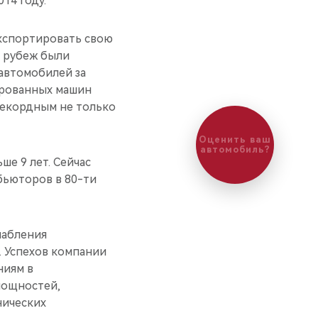
14 году.
экспортировать свою
а рубеж были
 автомобилей за
ированных машин
 рекордным не только
Оценить ваш
автомобиль?
е 9 лет. Сейчас
бьюторов в 80-ти
лабления
. Успехов компании
ниям в
мощностей,
нических