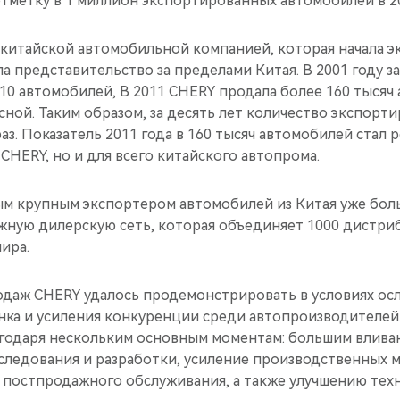
тметку в 1 миллион экспортированных автомобилей в 20
 китайской автомобильной компанией, которая начала 
 представительство за пределами Китая. В 2001 году з
0 автомобилей, В 2011 CHERY продала более 160 тысяч
ной. Таким образом, за десять лет количество экспорт
раз. Показатель 2011 года в 160 тысяч автомобилей стал
CHERY, но и для всего китайского автопрома.
м крупным экспортером автомобилей из Китая уже больш
жную дилерскую сеть, которая объединяет 1000 дистри
мира.
одаж CHERY удалось продемонстрировать в условиях ос
нка и усиления конкуренции среди автопроизводителей
агодаря нескольким основным моментам: большим влива
следования и разработки, усиление производственных 
постпродажного обслуживания, а также улучшению тех