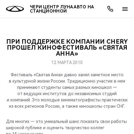
ЧЕРИ ЦЕНТР ЛУНА АВТО НА
СТАНЦИОННОЙ
ПРИ ПОДДЕРЖКЕ КОМПАНИИ CHERY
ОНЛАЙН СЕРВИСЫ
ПОКУПАТЕЛЯМ
ВЛАДЕЛЬЦАМ
О КОМПАНИИ
МИР CHERY
МОДЕЛИ
АКЦИИ
ПРОШЕЛ КИНОФЕСТИВАЛЬ «СВЯТАЯ
АННА»
ВЫБОР И ПОКУПКА
СЕРВИС
АКСЕССУАРЫ
ВЫГОДЫ И АКЦИИ
ВЫБОР И ПОКУПКА
О НАС
ВСЕ МОДЕЛИ
12 МАРТА 2010
КРЕДИТ И СТРАХОВАНИЕ
ЗАПЧАСТИ И АКСЕССУАРЫ
О БРЕНДЕ
КРЕДИТ
МЫ В СОЦСЕТЯХ
Фестиваль «Святая Анна» давно занял заметное место
КРОССОВЕРЫ
в культурной жизни России. Традиционно участие в нем
принимают студенты самых разных киношкол —
ПОДДЕРЖКА
CHERY В СОЦСЕТЯХ
от ведущих институтов до независимых студий
СЕДАНЫ
и компаний. Это молодые кинематографисты практически
CHERY CONNECT
ЛЮДИ CHERY
из всех регионов России, а также киношколы стран СНГ.
НОВИНКИ
БЛАГОТВОРИТЕЛЬНОСТЬ
Для многих — это уникальный шанс показать свои работы
широкой публике и оценить творчество коллег