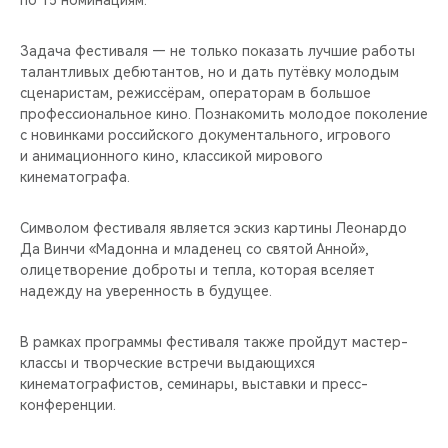
по 15 номинациям.
CHERY REMOTE
Задача фестиваля — не только показать лучшие работы
CHERY И СПОРТ
талантливых дебютантов, но и дать путёвку молодым
сценаристам, режиссёрам, операторам в большое
НАШИ МЕРОПРИЯТИЯ
профессиональное кино. Познакомить молодое поколение
с новинками российского документального, игрового
ВИДЕООБЗОРЫ
и анимационного кино, классикой мирового
кинематографа.
CHERY ДЛЯ ДЕТЕЙ
Символом фестиваля является эскиз картины Леонардо
Да Винчи «Мадонна и младенец со святой Анной»,
олицетворение доброты и тепла, которая вселяет
надежду на уверенность в будущее.
В рамках программы фестиваля также пройдут мастер-
классы и творческие встречи выдающихся
кинематографистов, семинары, выставки и пресс-
конференции.