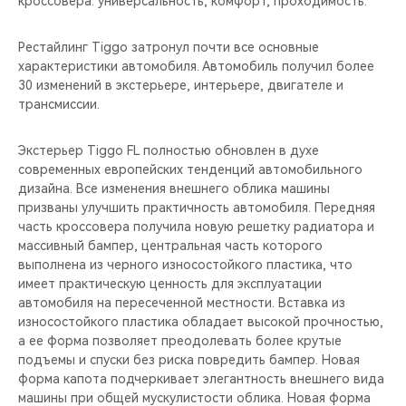
кроссовера: универсальность, комфорт, проходимость.
CHERY REMOTE
Рестайлинг Tiggo затронул почти все основные
CHERY И СПОРТ
характеристики автомобиля. Автомобиль получил более
30 изменений в экстерьере, интерьере, двигателе и
НАШИ МЕРОПРИЯТИЯ
трансмиссии.
ВИДЕООБЗОРЫ
Экстерьер Tiggo FL полностью обновлен в духе
современных европейских тенденций автомобильного
CHERY ДЛЯ ДЕТЕЙ
дизайна. Все изменения внешнего облика машины
призваны улучшить практичность автомобиля. Передняя
часть кроссовера получила новую решетку радиатора и
массивный бампер, центральная часть которого
выполнена из черного износостойкого пластика, что
имеет практическую ценность для эксплуатации
автомобиля на пересеченной местности. Вставка из
износостойкого пластика обладает высокой прочностью,
а ее форма позволяет преодолевать более крутые
подъемы и спуски без риска повредить бампер. Новая
форма капота подчеркивает элегантность внешнего вида
машины при общей мускулистости облика. Новая форма