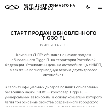
ЧЕРИ ЦЕНТР ЛУНА АВТО НА
СТАНЦИОННОЙ
СТАРТ ПРОДАЖ ОБНОВЛЕННОГО
ОНЛАЙН СЕРВИСЫ
ПОКУПАТЕЛЯМ
ВЛАДЕЛЬЦАМ
О КОМПАНИИ
МИР CHERY
МОДЕЛИ
АКЦИИ
TIGGO FL
19 АВГУСТА 2013
ВЫБОР И ПОКУПКА
СЕРВИС
АКСЕССУАРЫ
ВЫГОДЫ И АКЦИИ
ВЫБОР И ПОКУПКА
О НАС
ВСЕ МОДЕЛИ
Компания CHERY объявляет о начале продаж
КРЕДИТ И СТРАХОВАНИЕ
ЗАПЧАСТИ И АКСЕССУАРЫ
О БРЕНДЕ
КРЕДИТ
МЫ В СОЦСЕТЯХ
обновленного Tiggo FL на территории Российской
КРОССОВЕРЫ
Федерации. Установлены цены на автомобили 1,6 с МКПП,
а так же на полноприводную версию двухлитрового
ПОДДЕРЖКА
CHERY В СОЦСЕТЯХ
автомобиля.
СЕДАНЫ
CHERY CONNECT
ЛЮДИ CHERY
В салонах официальных дилеров появился обновленный
НОВИНКИ
бестселлер марки CHERY — кроссовер Tiggo FL —
БЛАГОТВОРИТЕЛЬНОСТЬ
универсальный автомобиль, в основу концепции которого
легли три основные свойства современного городского