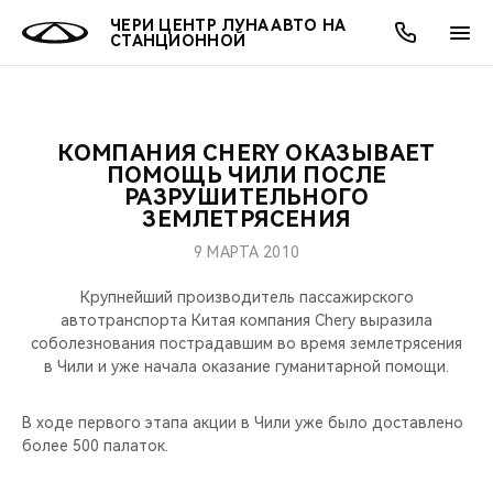
ЧЕРИ ЦЕНТР ЛУНА АВТО НА
СТАНЦИОННОЙ
КОМПАНИЯ CHERY ОКАЗЫВАЕТ
ОНЛАЙН СЕРВИСЫ
ПОКУПАТЕЛЯМ
ВЛАДЕЛЬЦАМ
О КОМПАНИИ
МИР CHERY
МОДЕЛИ
АКЦИИ
ПОМОЩЬ ЧИЛИ ПОСЛЕ
РАЗРУШИТЕЛЬНОГО
ЗЕМЛЕТРЯСЕНИЯ
ВЫБОР И ПОКУПКА
СЕРВИС
АКСЕССУАРЫ
ВЫГОДЫ И АКЦИИ
ВЫБОР И ПОКУПКА
О НАС
ВСЕ МОДЕЛИ
9 МАРТА 2010
КРЕДИТ И СТРАХОВАНИЕ
ЗАПЧАСТИ И АКСЕССУАРЫ
О БРЕНДЕ
КРЕДИТ
МЫ В СОЦСЕТЯХ
КРОССОВЕРЫ
Крупнейший производитель пассажирского
автотранспорта Китая компания Chery выразила
ПОДДЕРЖКА
CHERY В СОЦСЕТЯХ
соболезнования пострадавшим во время землетрясения
СЕДАНЫ
в Чили и уже начала оказание гуманитарной помощи.
CHERY CONNECT
ЛЮДИ CHERY
НОВИНКИ
В ходе первого этапа акции в Чили уже было доставлено
БЛАГОТВОРИТЕЛЬНОСТЬ
более 500 палаток.