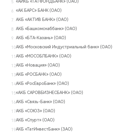
«АИКБ «ТАТФОНДБАНК» (ОАО)
«АК БАРС» БАНК (ОАО)
АКБ «АКТИВ БАНК» (ОАО)
АКБ «Башкомснаббанк» (ОАО)
АКБ «БТА-Казань» (ОАО)
АКБ «Московский Индустриальный банк» (ОАО)
АКБ «МОСОБЛБАНК» (ОАО)
АКБ «Новация» (ОАО)
АКБ «РОСБАНК» (ОАО)
АКБ «РосЕвроБанк» (ОАО)
«АКБ САРОВБИЗНЕСБАНК» (ОАО)
АКБ «Связь-Банк» (ОАО)
АКБ «СОЮЗ» (ОАО)
АКБ «Спурт» (ОАО)
АКБ «ТатИнвестБанк» (ЗАО)