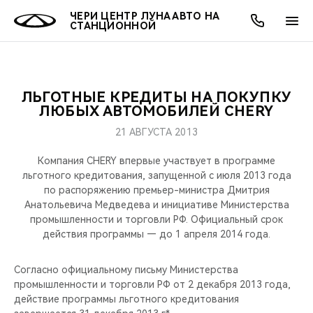
ЧЕРИ ЦЕНТР ЛУНА АВТО НА
СТАНЦИОННОЙ
ЛЬГОТНЫЕ КРЕДИТЫ НА ПОКУПКУ
ОНЛАЙН СЕРВИСЫ
ПОКУПАТЕЛЯМ
ВЛАДЕЛЬЦАМ
О КОМПАНИИ
МИР CHERY
МОДЕЛИ
АКЦИИ
ЛЮБЫХ АВТОМОБИЛЕЙ CHERY
21 АВГУСТА 2013
ВЫБОР И ПОКУПКА
СЕРВИС
АКСЕССУАРЫ
ВЫГОДЫ И АКЦИИ
ВЫБОР И ПОКУПКА
О НАС
ВСЕ МОДЕЛИ
Компания CHERY впервые участвует в программе
КРЕДИТ И СТРАХОВАНИЕ
ЗАПЧАСТИ И АКСЕССУАРЫ
О БРЕНДЕ
КРЕДИТ
МЫ В СОЦСЕТЯХ
льготного кредитования, запущенной с июля 2013 года
КРОССОВЕРЫ
по распоряжению премьер-министра Дмитрия
Анатольевича Медведева и инициативе Министерства
ПОДДЕРЖКА
CHERY В СОЦСЕТЯХ
промышленности и торговли РФ. Официальный срок
СЕДАНЫ
действия программы — до 1 апреля 2014 года.
CHERY CONNECT
ЛЮДИ CHERY
НОВИНКИ
Согласно официальному письму Министерства
БЛАГОТВОРИТЕЛЬНОСТЬ
промышленности и торговли РФ от 2 декабря 2013 года,
действие программы льготного кредитования