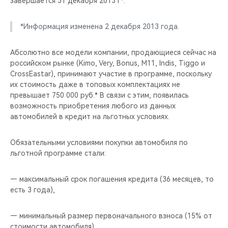
завершается 31 декабря 2013 г*.
CHERY REMOTE
*Информация изменена 2 декабря 2013 года.
CHERY И СПОРТ
Абсолютно все модели компании, продающиеся сейчас на
НАШИ МЕРОПРИЯТИЯ
российском рынке (Kimo, Very, Bonus, M11, Indis, Tiggo и
CrossEastar), принимают участие в программе, поскольку
ВИДЕООБЗОРЫ
их стоимость даже в топовых комплектациях не
превышает 750 000 руб.* В связи с этим, появилась
CHERY ДЛЯ ДЕТЕЙ
возможность приобретения любого из данных
автомобилей в кредит на льготных условиях.
Обязательными условиями покупки автомобиля по
льготной программе стали:
— максимальный срок погашения кредита (36 месяцев, то
есть 3 года),
— минимальный размер первоначального взноса (15% от
стоимости автомобиля).