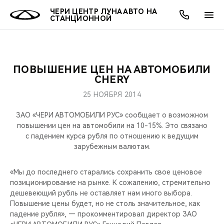
ЧЕРИ ЦЕНТР ЛУНА АВТО НА
СТАНЦИОННОЙ
ПОВЫШЕНИЕ ЦЕН НА АВТОМОБИЛИ
ОНЛАЙН СЕРВИСЫ
ПОКУПАТЕЛЯМ
ВЛАДЕЛЬЦАМ
О КОМПАНИИ
МИР CHERY
МОДЕЛИ
АКЦИИ
CHERY
25 НОЯБРЯ 2014
ВЫБОР И ПОКУПКА
СЕРВИС
АКСЕССУАРЫ
ВЫГОДЫ И АКЦИИ
ВЫБОР И ПОКУПКА
О НАС
ВСЕ МОДЕЛИ
ЗАО «ЧЕРИ АВТОМОБИЛИ РУС» сообщает о возможном
КРЕДИТ И СТРАХОВАНИЕ
ЗАПЧАСТИ И АКСЕССУАРЫ
О БРЕНДЕ
КРЕДИТ
МЫ В СОЦСЕТЯХ
повышении цен на автомобили на 10-15%. Это связано
КРОССОВЕРЫ
с падением курса рубля по отношению к ведущим
зарубежным валютам.
ПОДДЕРЖКА
CHERY В СОЦСЕТЯХ
СЕДАНЫ
«Мы до последнего старались сохранить свое ценовое
CHERY CONNECT
ЛЮДИ CHERY
позиционирование на рынке. К сожалению, стремительно
НОВИНКИ
дешевеющий рубль не оставляет нам иного выбора.
БЛАГОТВОРИТЕЛЬНОСТЬ
Повышение цены будет, но не столь значительное, как
падение рубля», — прокомментировал директор ЗАО