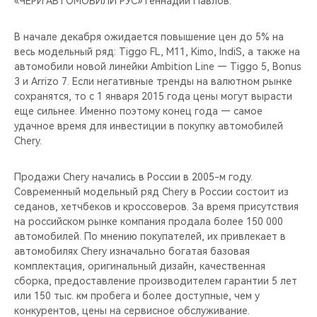
«ЧЕРИ АВТОМОБИЛИ РУС» Геннадий Павлов.
CHERY REMOTE
В начале декабря ожидается повышение цен до 5% на
CHERY И СПОРТ
весь модельный ряд: Tiggo FL, M11, Kimo, IndiS, а также на
автомобили новой линейки Ambition Line — Tiggo 5, Bonus
НАШИ МЕРОПРИЯТИЯ
3 и Arrizo 7. Если негативные тренды на валютном рынке
сохранятся, то с 1 января 2015 года цены могут вырасти
ВИДЕООБЗОРЫ
еще сильнее. Именно поэтому конец года — самое
удачное время для инвестиции в покупку автомобилей
Chery.
CHERY ДЛЯ ДЕТЕЙ
Продажи Chery начались в России в 2005-м году.
Современный модельный ряд Chery в России состоит из
седанов, хетчбеков и кроссоверов. За время присутствия
на российском рынке компания продала более 150 000
автомобилей. По мнению покупателей, их привлекает в
автомобилях Chery изначально богатая базовая
комплектация, оригинальный дизайн, качественная
сборка, предоставление производителем гарантии 5 лет
или 150 тыс. км пробега и более доступные, чем у
конкурентов, цены на сервисное обслуживание.