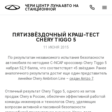
ЧЕРИ ЦЕНТР ЛУНА АВТО НА
СТАНЦИОННОЙ
ПЯТИЗВЁЗДОЧНЫЙ КРАШ-ТЕСТ
ОНЛАЙН СЕРВИСЫ
ПОКУПАТЕЛЯМ
ВЛАДЕЛЬЦАМ
О КОМПАНИИ
МИР CHERY
МОДЕЛИ
АКЦИИ
CHERY TIGGO 5
11 ИЮНЯ 2015
ВЫБОР И ПОКУПКА
СЕРВИС
АКСЕССУАРЫ
ВЫГОДЫ И АКЦИИ
ВЫБОР И ПОКУПКА
О НАС
ВСЕ МОДЕЛИ
По результатам независимого испытания безопасности
КРЕДИТ И СТРАХОВАНИЕ
ЗАПЧАСТИ И АКСЕССУАРЫ
О БРЕНДЕ
КРЕДИТ
МЫ В СОЦСЕТЯХ
автомобиля по методике C-NCAP кроссовер Chery Tiggo 5
КРОССОВЕРЫ
набрал 52,9 балла, что соответствует «5 звёздам». Ранее
аналогичного результата достиг еще один представитель
ПОДДЕРЖКА
CHERY В СОЦСЕТЯХ
линейки Chery Ambition Line –
седан Arrizo 7
.
СЕДАНЫ
CHERY CONNECT
ЛЮДИ CHERY
Отличный результат Chery Tiggo 5, одного из хитов
НОВИНКИ
продаж Chery в России, обеспечен эффективной работой
БЛАГОТВОРИТЕЛЬНОСТЬ
команды инженеров и технологов Chery, уделяющих
вопросам активной и пассивной безопасности