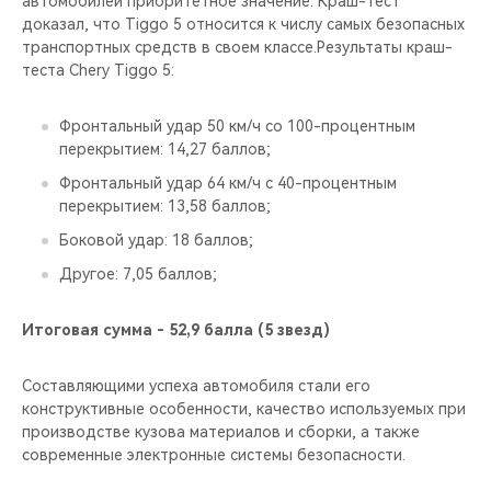
автомобилей приоритетное значение. Краш-тест
CHERY REMOTE
доказал, что Tiggo 5 относится к числу самых безопасных
транспортных средств в своем классе.Результаты краш-
CHERY И СПОРТ
теста Chery Tiggo 5:
НАШИ МЕРОПРИЯТИЯ
Фронтальный удар 50 км/ч со 100-процентным
перекрытием: 14,27 баллов;
ВИДЕООБЗОРЫ
Фронтальный удар 64 км/ч с 40-процентным
перекрытием: 13,58 баллов;
CHERY ДЛЯ ДЕТЕЙ
Боковой удар: 18 баллов;
Другое: 7,05 баллов;
Итоговая сумма - 52,9 балла (5 звезд)
Составляющими успеха автомобиля стали его
конструктивные особенности, качество используемых при
производстве кузова материалов и сборки, а также
современные электронные системы безопасности.