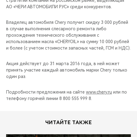
стратегии компании на российском рынке, выделяющая
CHERY REMOTE
АО «ЧЕРИ АВТОМОБИЛИ РУС» среди конкурентов.
CHERY И СПОРТ
Владелец автомобиля Chery получит скидку 3 000 рублей
в случае выполнения слесарного ремонта либо
НАШИ МЕРОПРИЯТИЯ
прохождения технического обслуживания с
использованием масла «CHERYOIL» на сумму 10 000 рублей
ВИДЕООБЗОРЫ
и более (с учетом стоимости запасных частей, ГСМ и НДС).
CHERY ДЛЯ ДЕТЕЙ
Акция действует до 31 марта 2016 года, в ней может
принять участие каждый автомобиль марки Chery только
один раз.
Подробности предложения на сайте
www.chery.ru
или по
телефону горячей линии 8 800 555 999 8.
ЧИТАЙТЕ ТАКЖЕ