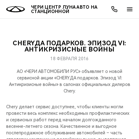
ЧЕРИ ЦЕНТР ЛУНА АВТО НА
СТАНЦИОННОЙ
CHERYДА ПОДАРКОВ. ЭПИЗОД VI:
ОНЛАЙН СЕРВИСЫ
ПОКУПАТЕЛЯМ
ВЛАДЕЛЬЦАМ
О КОМПАНИИ
МИР CHERY
МОДЕЛИ
АКЦИИ
АНТИКРИЗИСНЫЕ ВОЙНЫ
18 ФЕВРАЛЯ 2016
ВЫБОР И ПОКУПКА
СЕРВИС
АКСЕССУАРЫ
ВЫГОДЫ И АКЦИИ
ВЫБОР И ПОКУПКА
О НАС
ВСЕ МОДЕЛИ
АО «ЧЕРИ АВТОМОБИЛИ РУС» объявляет о новой
КРЕДИТ И СТРАХОВАНИЕ
ЗАПЧАСТИ И АКСЕССУАРЫ
О БРЕНДЕ
КРЕДИТ
МЫ В СОЦСЕТЯХ
сервисной акции «CHERYДА подарков. Эпизод VI:
КРОССОВЕРЫ
Антикризисные войны» в салонах официальных дилеров
Chery.
ПОДДЕРЖКА
CHERY В СОЦСЕТЯХ
СЕДАНЫ
Chery делает сервис доступнее, чтобы клиенты могли
CHERY CONNECT
ЛЮДИ CHERY
провести весь комплекс необходимых профилактических
НОВИНКИ
и сервисных работ перед началом долгожданного
БЛАГОТВОРИТЕЛЬНОСТЬ
весенне-летнего сезона. Качественное и выгодное
послепродажное обслуживание автомобилей – часть