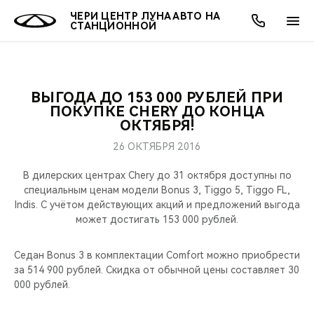
ЧЕРИ ЦЕНТР ЛУНА АВТО НА
СТАНЦИОННОЙ
ВЫГОДА ДО 153 000 РУБЛЕЙ ПРИ
ОНЛАЙН СЕРВИСЫ
ПОКУПАТЕЛЯМ
ВЛАДЕЛЬЦАМ
О КОМПАНИИ
МИР CHERY
МОДЕЛИ
АКЦИИ
ПОКУПКЕ CHERY ДО КОНЦА
ОКТЯБРЯ!
ВЫБОР И ПОКУПКА
СЕРВИС
АКСЕССУАРЫ
ВЫГОДЫ И АКЦИИ
ВЫБОР И ПОКУПКА
О НАС
ВСЕ МОДЕЛИ
26 ОКТЯБРЯ 2016
КРЕДИТ И СТРАХОВАНИЕ
ЗАПЧАСТИ И АКСЕССУАРЫ
О БРЕНДЕ
КРЕДИТ
МЫ В СОЦСЕТЯХ
В дилерских центрах Chery до 31 октября доступны по
КРОССОВЕРЫ
специальным ценам модели Bonus 3, Tiggo 5, Tiggo FL,
Indis. C учётом действующих акций и предложений выгода
ПОДДЕРЖКА
CHERY В СОЦСЕТЯХ
может достигать 153 000 рублей.
СЕДАНЫ
CHERY CONNECT
ЛЮДИ CHERY
Седан Bonus 3 в комплектации Comfort можно приобрести
НОВИНКИ
за 514 900 рублей. Скидка от обычной цены составляет 30
БЛАГОТВОРИТЕЛЬНОСТЬ
000 рублей.