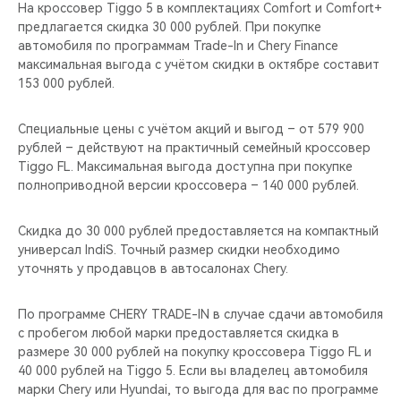
CHERY REMOTE
На кроссовер Tiggo 5 в комплектациях Comfort и Comfort+
предлагается скидка 30 000 рублей. При покупке
автомобиля по программам Trade-In и Chery Finance
CHERY И СПОРТ
максимальная выгода с учётом скидки в октябре составит
153 000 рублей.
НАШИ МЕРОПРИЯТИЯ
Специальные цены с учётом акций и выгод – от 579 900
ВИДЕООБЗОРЫ
рублей – действуют на практичный семейный кроссовер
Tiggo FL. Максимальная выгода доступна при покупке
CHERY ДЛЯ ДЕТЕЙ
полноприводной версии кроссовера – 140 000 рублей.
Скидка до 30 000 рублей предоставляется на компактный
универсал IndiS. Точный размер скидки необходимо
уточнять у продавцов в автосалонах Chery.
По программе CHERY TRADE-IN в случае сдачи автомобиля
с пробегом любой марки предоставляется скидка в
размере 30 000 рублей на покупку кроссовера Tiggo FL и
40 000 рублей на Tiggo 5. Если вы владелец автомобиля
марки Chery или Hyundai, то выгода для вас по программе