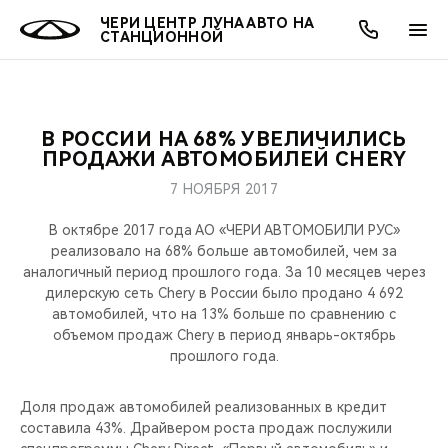
ЧЕРИ ЦЕНТР ЛУНА АВТО НА
СТАНЦИОННОЙ
В РОССИИ НА 68% УВЕЛИЧИЛИСЬ
ОНЛАЙН СЕРВИСЫ
ПОКУПАТЕЛЯМ
ВЛАДЕЛЬЦАМ
О КОМПАНИИ
МИР CHERY
МОДЕЛИ
АКЦИИ
ПРОДАЖИ АВТОМОБИЛЕЙ CHERY
7 НОЯБРЯ 2017
ВЫБОР И ПОКУПКА
СЕРВИС
АКСЕССУАРЫ
ВЫГОДЫ И АКЦИИ
ВЫБОР И ПОКУПКА
О НАС
ВСЕ МОДЕЛИ
В октябре 2017 года АО «ЧЕРИ АВТОМОБИЛИ РУС»
КРЕДИТ И СТРАХОВАНИЕ
ЗАПЧАСТИ И АКСЕССУАРЫ
О БРЕНДЕ
КРЕДИТ
МЫ В СОЦСЕТЯХ
реализовало на 68% больше автомобилей, чем за
КРОССОВЕРЫ
аналогичный период прошлого года. За 10 месяцев через
дилерскую сеть Chery в России было продано 4 692
ПОДДЕРЖКА
CHERY В СОЦСЕТЯХ
автомобилей, что на 13% больше по сравнению с
СЕДАНЫ
объемом продаж Chery в период январь-октябрь
CHERY CONNECT
ЛЮДИ CHERY
прошлого года.
НОВИНКИ
БЛАГОТВОРИТЕЛЬНОСТЬ
Доля продаж автомобилей реализованных в кредит
составила 43%. Драйвером роста продаж послужили