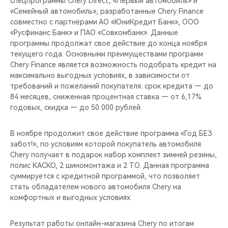
спецпрограммы Chery Direct, «Первый автомобиль» и
CHERY REMOTE
«Семейный автомобиль», разработанные Chery Finance
совместно с партнёрами АО «ЮниКредит Банк», ООО
CHERY И СПОРТ
«Русфинанс Банк» и ПАО «Совкомбанк». Данные
программы продолжат свое действие до конца ноября
НАШИ МЕРОПРИЯТИЯ
текущего года. Основными преимуществами программ
Chery Finance является возможность подобрать кредит на
максимально выгодных условиях, в зависимости от
ВИДЕООБЗОРЫ
требований и пожеланий покупателя: срок кредита — до
84 месяцев, сниженная процентная ставка — от 6,17%
CHERY ДЛЯ ДЕТЕЙ
годовых, скидка — до 50 000 рублей.
В ноябре продолжит свое действие программа «Год БЕЗ
забот!», по условиям которой покупатель автомобиля
Chery получает в подарок набор комплект зимней резины,
полис КАСКО, 2 шиномонтажа и 2 ТО. Данная программа
суммируется с кредитной программой, что позволяет
стать обладателем нового автомобиля Chery на
комфортных и выгодных условиях.
Результат работы онлайн-магазина Chery по итогам