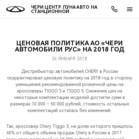
ЧЕРИ ЦЕНТР ЛУНА АВТО НА
СТАНЦИОННОЙ
ЦЕНОВАЯ ПОЛИТИКА АО «ЧЕРИ
ОНЛАЙН СЕРВИСЫ
ПОКУПАТЕЛЯМ
ВЛАДЕЛЬЦАМ
О КОМПАНИИ
МИР CHERY
МОДЕЛИ
АКЦИИ
АВТОМОБИЛИ РУС» НА 2018 ГОД
26 ЯНВАРЯ 2018
ВЫБОР И ПОКУПКА
СЕРВИС
АКСЕССУАРЫ
ВЫГОДЫ И АКЦИИ
ВЫБОР И ПОКУПКА
О НАС
ВСЕ МОДЕЛИ
Дистрибьютор автомобилей CHERY в России
КРЕДИТ И СТРАХОВАНИЕ
ЗАПЧАСТИ И АКСЕССУАРЫ
О БРЕНДЕ
КРЕДИТ
МЫ В СОЦСЕТЯХ
скорректировал ценовую политику на 2018 год в сторону
КРОССОВЕРЫ
уменьшения рекомендованной розничной цены на
кроссоверы TIGGO 3 и TIGGO 5. Снижение цен на
ПОДДЕРЖКА
CHERY В СОЦСЕТЯХ
некоторые комплектации моделей достигли сумм в
СЕДАНЫ
размерах 10 000 – 50 000 рублей, стоимость остальных
CHERY CONNECT
ЛЮДИ CHERY
комплектаций осталась без изменений.
НОВИНКИ
БЛАГОТВОРИТЕЛЬНОСТЬ
Так, кроссовер Chery Tiggo 3, на долю которого пришлось
45% от общего объема продаж Chery в России в 2017