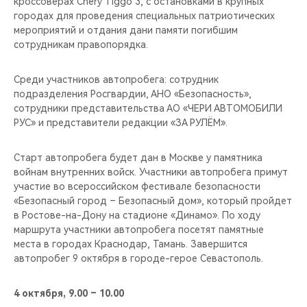
кроссоверах Chery Tiggo 3, с остановками в крупных
CHERY REMOTE
городах для проведения специальных патриотических
мероприятий и отдания дани памяти погибшим
CHERY И СПОРТ
сотрудникам правопорядка.
НАШИ МЕРОПРИЯТИЯ
Среди участников автопробега: сотрудник
подразделения Росгвардии, АНО «Безопасность»,
ВИДЕООБЗОРЫ
сотрудники представительства АО «ЧЕРИ АВТОМОБИЛИ
РУС» и представители редакции «ЗА РУЛЁМ».
CHERY ДЛЯ ДЕТЕЙ
Старт автопробега будет дан в Москве у памятника
войнам внутренних войск. Участники автопробега примут
участие во всероссийском фестивале безопасности
«Безопасный город – Безопасный дом», который пройдет
в Ростове-на-Дону на стадионе «Динамо». По ходу
маршрута участники автопробега посетят памятные
места в городах Краснодар, Тамань. Завершится
автопробег 9 октября в городе-герое Севастополь.
4 октября, 9.00 – 10.00