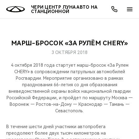
ЧЕРИ ЦЕНТР ЛУНА АВТО НА
СТАНЦИОННОЙ
МАРШ-БРОСОК «ЗА РУЛЁМ CHERY»
ОНЛАЙН СЕРВИСЫ
ПОКУПАТЕЛЯМ
ВЛАДЕЛЬЦАМ
О КОМПАНИИ
МИР CHERY
МОДЕЛИ
АКЦИИ
3 ОКТЯБРЯ 2018
ВЫБОР И ПОКУПКА
СЕРВИС
АКСЕССУАРЫ
ВЫГОДЫ И АКЦИИ
ВЫБОР И ПОКУПКА
О НАС
ВСЕ МОДЕЛИ
4 октября 2018 года стартует марш-бросок «За Рулем
CHERY» в сопровождении патрульных автомобилей
КРЕДИТ И СТРАХОВАНИЕ
ЗАПЧАСТИ И АКСЕССУАРЫ
О БРЕНДЕ
КРЕДИТ
МЫ В СОЦСЕТЯХ
Росгвардии. Мероприятие организовано в рамках
КРОССОВЕРЫ
празднования 66-летия со дня образования
вневедомственной охраны войск национальной гвардии
ПОДДЕРЖКА
CHERY В СОЦСЕТЯХ
Российской Федерации, и пройдет по маршруту Москва —
СЕДАНЫ
Воронеж — Ростов-на-Дону — Краснодар — Тамань —
CHERY CONNECT
ЛЮДИ CHERY
Севастополь.
НОВИНКИ
БЛАГОТВОРИТЕЛЬНОСТЬ
В течение шести дней участники автопробега
преодолеют более двух тысяч километров на