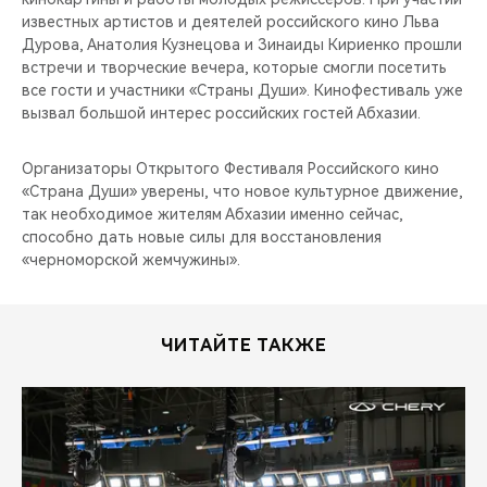
CHERY REMOTE
известных артистов и деятелей российского кино Льва
Дурова, Анатолия Кузнецова и Зинаиды Кириенко прошли
CHERY И СПОРТ
встречи и творческие вечера, которые смогли посетить
все гости и участники «Страны Души». Кинофестиваль уже
вызвал большой интерес российских гостей Абхазии.
НАШИ МЕРОПРИЯТИЯ
Организаторы Открытого Фестиваля Российского кино
ВИДЕООБЗОРЫ
«Страна Души» уверены, что новое культурное движение,
так необходимое жителям Абхазии именно сейчас,
CHERY ДЛЯ ДЕТЕЙ
способно дать новые силы для восстановления
«черноморской жемчужины».
ЧИТАЙТЕ ТАКЖЕ