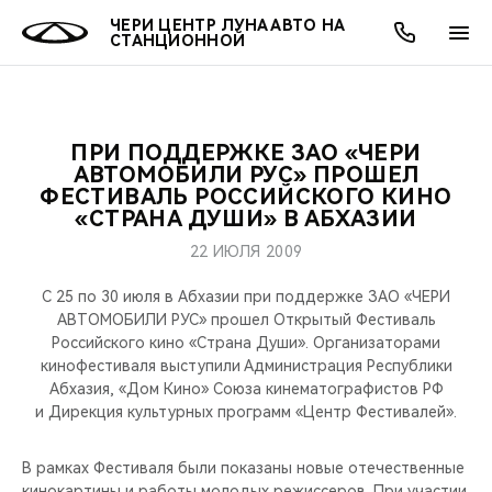
ЧЕРИ ЦЕНТР ЛУНА АВТО НА
СТАНЦИОННОЙ
ПРИ ПОДДЕРЖКЕ ЗАО «ЧЕРИ
ОНЛАЙН СЕРВИСЫ
ПОКУПАТЕЛЯМ
ВЛАДЕЛЬЦАМ
О КОМПАНИИ
МИР CHERY
МОДЕЛИ
АКЦИИ
АВТОМОБИЛИ РУС» ПРОШЕЛ
ФЕСТИВАЛЬ РОССИЙСКОГО КИНО
«СТРАНА ДУШИ» В АБХАЗИИ
ВЫБОР И ПОКУПКА
СЕРВИС
АКСЕССУАРЫ
ВЫГОДЫ И АКЦИИ
ВЫБОР И ПОКУПКА
О НАС
ВСЕ МОДЕЛИ
22 ИЮЛЯ 2009
КРЕДИТ И СТРАХОВАНИЕ
ЗАПЧАСТИ И АКСЕССУАРЫ
О БРЕНДЕ
КРЕДИТ
МЫ В СОЦСЕТЯХ
КРОССОВЕРЫ
С 25 по 30 июля в Абхазии при поддержке ЗАО «ЧЕРИ
АВТОМОБИЛИ РУС» прошел Открытый Фестиваль
ПОДДЕРЖКА
CHERY В СОЦСЕТЯХ
Российского кино «Страна Души». Организаторами
СЕДАНЫ
кинофестиваля выступили Администрация Республики
CHERY CONNECT
ЛЮДИ CHERY
Абхазия, «Дом Кино» Союза кинематографистов РФ
и Дирекция культурных программ «Центр Фестивалей».
НОВИНКИ
БЛАГОТВОРИТЕЛЬНОСТЬ
В рамках Фестиваля были показаны новые отечественные
кинокартины и работы молодых режиссеров. При участии