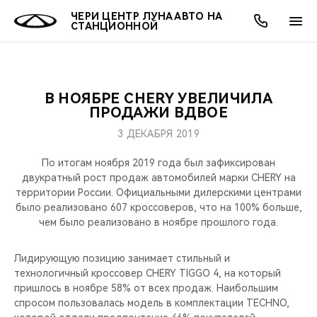
ЧЕРИ ЦЕНТР ЛУНА АВТО НА
СТАНЦИОННОЙ
В НОЯБРЕ CHERY УВЕЛИЧИЛА
ОНЛАЙН СЕРВИСЫ
ПОКУПАТЕЛЯМ
ВЛАДЕЛЬЦАМ
О КОМПАНИИ
МИР CHERY
МОДЕЛИ
АКЦИИ
ПРОДАЖИ ВДВОЕ
3 ДЕКАБРЯ 2019
ВЫБОР И ПОКУПКА
СЕРВИС
АКСЕССУАРЫ
ВЫГОДЫ И АКЦИИ
ВЫБОР И ПОКУПКА
О НАС
ВСЕ МОДЕЛИ
По итогам ноября 2019 года был зафиксирован
КРЕДИТ И СТРАХОВАНИЕ
ЗАПЧАСТИ И АКСЕССУАРЫ
О БРЕНДЕ
КРЕДИТ
МЫ В СОЦСЕТЯХ
двукратный рост продаж автомобилей марки CHERY на
КРОССОВЕРЫ
территории России. Официальными дилерскими центрами
было реализовано 607 кроссоверов, что на 100% больше,
ПОДДЕРЖКА
CHERY В СОЦСЕТЯХ
чем было реализовано в ноябре прошлого года.
СЕДАНЫ
CHERY CONNECT
ЛЮДИ CHERY
Лидирующую позицию занимает стильный и
НОВИНКИ
технологичный кроссовер CHERY TIGGO 4, на который
БЛАГОТВОРИТЕЛЬНОСТЬ
пришлось в ноябре 58% от всех продаж. Наибольшим
спросом пользовалась модель в комплектации TECHNO,