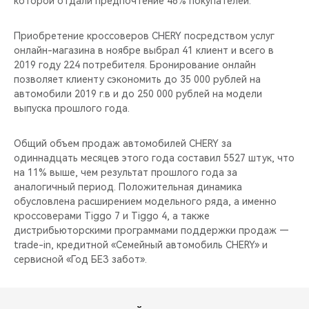
которой отдали предпочтение 46% покупателей.
CHERY REMOTE
Приобретение кроссоверов CHERY посредством услуг
CHERY И СПОРТ
онлайн-магазина в ноябре выбрал 41 клиент и всего в
2019 году 224 потребителя. Бронирование онлайн
НАШИ МЕРОПРИЯТИЯ
позволяет клиенту сэкономить до 35 000 рублей на
автомобили 2019 г.в и до 250 000 рублей на модели
ВИДЕООБЗОРЫ
выпуска прошлого года.
CHERY ДЛЯ ДЕТЕЙ
Общий объем продаж автомобилей CHERY за
одиннадцать месяцев этого года составил 5527 штук, что
на 11% выше, чем результат прошлого года за
аналогичный период. Положительная динамика
обусловлена расширением модельного ряда, а именно
кроссоверами Tiggo 7 и Tiggo 4, а также
дистрибьюторскими программами поддержки продаж —
trade-in, кредитной «Семейный автомобиль CHERY» и
сервисной «Год БЕЗ забот».