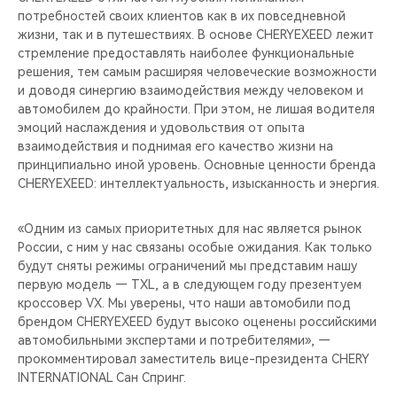
CHERY REMOTE
потребностей своих клиентов как в их повседневной
жизни, так и в путешествиях. В основе CHERYEXEED лежит
CHERY И СПОРТ
стремление предоставлять наиболее функциональные
решения, тем самым расширяя человеческие возможности
и доводя синергию взаимодействия между человеком и
НАШИ МЕРОПРИЯТИЯ
автомобилем до крайности. При этом, не лишая водителя
эмоций наслаждения и удовольствия от опыта
ВИДЕООБЗОРЫ
взаимодействия и поднимая его качество жизни на
принципиально иной уровень. Основные ценности бренда
CHERY ДЛЯ ДЕТЕЙ
CHERYEXEED: интеллектуальность, изысканность и энергия.
«Одним из самых приоритетных для нас является рынок
России, с ним у нас связаны особые ожидания. Как только
будут сняты режимы ограничений мы представим нашу
первую модель — TXL, а в следующем году презентуем
кроссовер VX. Мы уверены, что наши автомобили под
брендом CHERYEXEED будут высоко оценены российскими
автомобильными экспертами и потребителями», —
прокомментировал заместитель вице-президента CHERY
INTERNATIONAL Сан Спринг.