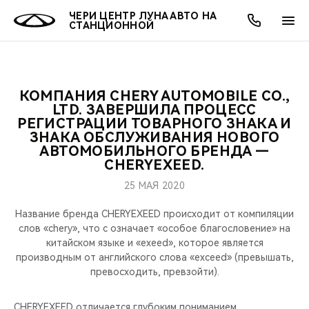
ЧЕРИ ЦЕНТР ЛУНА АВТО НА
СТАНЦИОННОЙ
КОМПАНИЯ CHERY AUTOMOBILE CO.,
ОНЛАЙН СЕРВИСЫ
ПОКУПАТЕЛЯМ
ВЛАДЕЛЬЦАМ
О КОМПАНИИ
МИР CHERY
МОДЕЛИ
АКЦИИ
LTD. ЗАВЕРШИЛА ПРОЦЕСС
РЕГИСТРАЦИИ ТОВАРНОГО ЗНАКА И
ЗНАКА ОБСЛУЖИВАНИЯ НОВОГО
ВЫБОР И ПОКУПКА
СЕРВИС
АКСЕССУАРЫ
ВЫГОДЫ И АКЦИИ
ВЫБОР И ПОКУПКА
О НАС
ВСЕ МОДЕЛИ
АВТОМОБИЛЬНОГО БРЕНДА —
CHERYEXEED.
КРЕДИТ И СТРАХОВАНИЕ
ЗАПЧАСТИ И АКСЕССУАРЫ
О БРЕНДЕ
КРЕДИТ
МЫ В СОЦСЕТЯХ
КРОССОВЕРЫ
25 МАЯ 2020
ПОДДЕРЖКА
CHERY В СОЦСЕТЯХ
Название бренда CHERYEXEED происходит от компиляции
СЕДАНЫ
слов «chery», что с означает «особое благословение» на
CHERY CONNECT
ЛЮДИ CHERY
китайском языке и «exeed», которое является
производным от английского слова «exceed» (превышать,
НОВИНКИ
превосходить, превзойти).
БЛАГОТВОРИТЕЛЬНОСТЬ
CHERYEXEED отличается глубоким пониманием