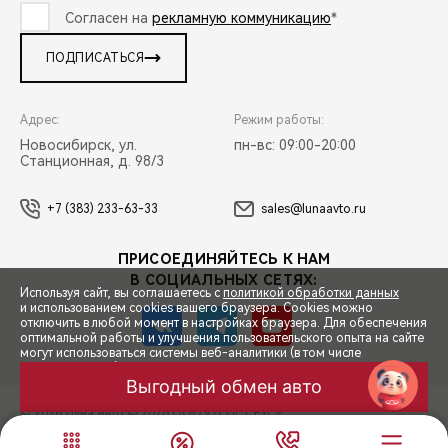
Согласен на
рекламную коммуникацию
*
ПОДПИСАТЬСЯ
Адрес:
Режим работы:
Новосибирск, ул.
пн-вс: 09:00-20:00
Станционная, д. 98/3
+7 (383) 233-63-33
sales@lunaavto.ru
ПРИСОЕДИНЯЙТЕСЬ К НАМ
В СОЦИАЛЬНЫХ СЕТЯХ:
Используя сайт, вы соглашаетесь с
политикой обработки данных
и использованием cookies вашего браузера. Cookies можно
отключить в любой момент в настройках браузера. Для обеспечения
оптимальной работы и улучшения пользовательского опыта на сайте
могут использоваться системы веб-аналитики (в том числе
СПЕЦПРЕДЛОЖЕНИЯ
Яндекс.Метрика). Продолжая использование сайта, Вы соглашаетесь
с применением указанных технологий и размещением cookie-
Выгодный обмен авто
файлов.
© 2026 Луна Авто
© 2026 ООО «ТЕНЕТ РУС»
ЗАПИСЬ НА ТЕСТ-ДРАЙВ
ПРАВОВАЯ ИНФОРМАЦИЯ
КОНТАКТЫ
КЛИЕНТСКАЯ ПОДДЕРЖКА