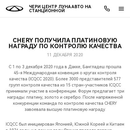
ЧЕРИ ЦЕНТР ЛУНА АВТО НА
СТАНЦИОННОЙ
CHERY ПОЛУЧИЛА ПЛАТИНОВУЮ
ОНЛАЙН СЕРВИСЫ
ПОКУПАТЕЛЯМ
ВЛАДЕЛЬЦАМ
О КОМПАНИИ
МИР CHERY
МОДЕЛИ
АКЦИИ
НАГРАДУ ПО КОНТРОЛЮ КАЧЕСТВА
11 ДЕКАБРЯ 2020
ВЫБОР И ПОКУПКА
СЕРВИС
АКСЕССУАРЫ
ВЫГОДЫ И АКЦИИ
ВЫБОР И ПОКУПКА
О НАС
ВСЕ МОДЕЛИ
C 1 по 3 декабря 2020 года в Дакке, Бангладеш прошла
КРЕДИТ И СТРАХОВАНИЕ
ЗАПЧАСТИ И АКСЕССУАРЫ
О БРЕНДЕ
КРЕДИТ
МЫ В СОЦСЕТЯХ
45-я Международная конвенция о кругах контроля
КРОССОВЕРЫ
качества (ICQCC 2020). Более 3000 представителей 577
групп контроля качества из 15 стран-участников ICQCC
ПОДДЕРЖКА
CHERY В СОЦСЕТЯХ
принимали участие в конференции. Форум предлагает три
СЕДАНЫ
награды: платину, золото и серебро. После напряженной
CHERY CONNECT
ЛЮДИ CHERY
конкуренции команда по контролю качества CHERY
завоевала высшую платиновую награду.
НОВИНКИ
БЛАГОТВОРИТЕЛЬНОСТЬ
ICQCC был инициирован Японией, Южной Кореей и Китаем