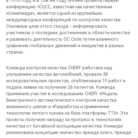
в 1976 году, и в том же году Япония провела первую
CHERY REMOTE
конференцию. ICQCC, известная как качественная
«Олимпиада», является одной из крупнейших
CHERY И СПОРТ
международных конференций по контролю качества.
Основные цели этого съезда - информировать
НАШИ МЕРОПРИЯТИЯ
участников о последних достижениях в области качества
и развивать деятельность QC Circle путем взаимного
сравнения глобальных движений и инициатив в разных
ВИДЕООБЗОРЫ
странах.
CHERY ДЛЯ ДЕТЕЙ
Команда контроля качества CHERY работала над
улучшением качества автомобилей, провела 38
исследовательских проектов, опубликовала 19 работ и
подала заявки на получение 26 патентов. Команда
принимала участие в исследованиях CHERY «Модель
биматричного автоматического контроля качества
жизненного цикла» и «Разработка и применение
технологии легкого кузова на базе платформы T1X». Эти
проекты получили награду за прогресс в технологиях
качества от Китайской ассоциации качества. Команда
реализовала концепцию «качество прежде всего, прежде