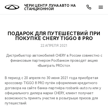
ЧЕРИ ЦЕНТР ЛУНА АВТО НА
СТАНЦИОННОЙ
ПОДАРОК ДЛЯ ПУТЕШЕСТВИЙ ПРИ
ОНЛАЙН СЕРВИСЫ
ПОКУПАТЕЛЯМ
ВЛАДЕЛЬЦАМ
О КОМПАНИИ
МИР CHERY
МОДЕЛИ
АКЦИИ
ПОКУПКЕ CHERY TIGGO 8 PRO
22 АПРЕЛЯ 2021
ВЫБОР И ПОКУПКА
СЕРВИС
АКСЕССУАРЫ
ВЫГОДЫ И АКЦИИ
ВЫБОР И ПОКУПКА
О НАС
ВСЕ МОДЕЛИ
Дистрибьютор автомобилей CHERY в России совместно с
КРЕДИТ И СТРАХОВАНИЕ
ЗАПЧАСТИ И АКСЕССУАРЫ
О БРЕНДЕ
КРЕДИТ
МЫ В СОЦСЕТЯХ
финансовым партнером Росбанком проводят акцию
КРОССОВЕРЫ
«Выиграть PROсто».
ПОДДЕРЖКА
CHERY В СОЦСЕТЯХ
СЕДАНЫ
В период с 20 апреля по 30 июня 2021 года приобретая
кроссовер TIGGO 8 PRO путём оформления кредитного
CHERY CONNECT
ЛЮДИ CHERY
договора на сайте банка-партнёра rosbank-auto.ru или у
НОВИНКИ
официального дилера марки CHERY, клиент получает
БЛАГОТВОРИТЕЛЬНОСТЬ
возможность принять участие в розыгрыше призов для
путешествий.