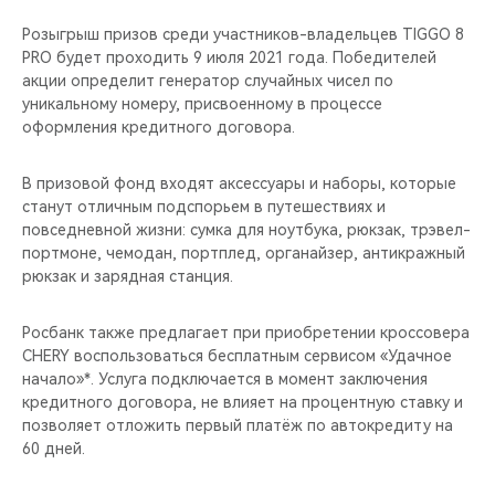
CHERY REMOTE
Розыгрыш призов среди участников-владельцев TIGGO 8
PRO будет проходить 9 июля 2021 года. Победителей
CHERY И СПОРТ
акции определит генератор случайных чисел по
уникальному номеру, присвоенному в процессе
НАШИ МЕРОПРИЯТИЯ
оформления кредитного договора.
ВИДЕООБЗОРЫ
В призовой фонд входят аксессуары и наборы, которые
станут отличным подспорьем в путешествиях и
CHERY ДЛЯ ДЕТЕЙ
повседневной жизни: сумка для ноутбука, рюкзак, трэвел-
портмоне, чемодан, портплед, органайзер, антикражный
рюкзак и зарядная станция.
Росбанк также предлагает при приобретении кроссовера
CHERY воспользоваться бесплатным сервисом «Удачное
начало»*. Услуга подключается в момент заключения
кредитного договора, не влияет на процентную ставку и
позволяет отложить первый платёж по автокредиту на
60 дней.