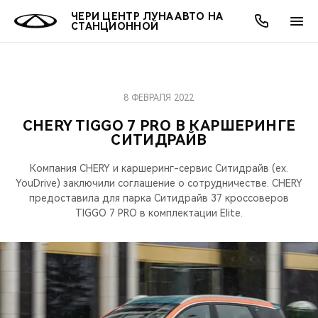
ЧЕРИ ЦЕНТР ЛУНА АВТО НА
СТАНЦИОННОЙ
8 ФЕВРАЛЯ 2022
ОНЛАЙН СЕРВИСЫ
ПОКУПАТЕЛЯМ
ВЛАДЕЛЬЦАМ
О КОМПАНИИ
МИР CHERY
МОДЕЛИ
АКЦИИ
CHERY TIGGO 7 PRO В КАРШЕРИНГЕ
СИТИДРАЙВ
ВЫБОР И ПОКУПКА
СЕРВИС
АКСЕССУАРЫ
ВЫГОДЫ И АКЦИИ
ВЫБОР И ПОКУПКА
О НАС
ВСЕ МОДЕЛИ
Компания CHERY и каршеринг-сервис Ситидрайв (ex.
КРЕДИТ И СТРАХОВАНИЕ
ЗАПЧАСТИ И АКСЕССУАРЫ
О БРЕНДЕ
КРЕДИТ
МЫ В СОЦСЕТЯХ
YouDrive) заключили соглашение о сотрудничестве. CHERY
КРОССОВЕРЫ
предоставила для парка Ситидрайв 37 кроссоверов
ПОДДЕРЖКА
CHERY В СОЦСЕТЯХ
TIGGO 7 PRO в комплектации Elite.
СЕДАНЫ
CHERY CONNECT
ЛЮДИ CHERY
НОВИНКИ
БЛАГОТВОРИТЕЛЬНОСТЬ