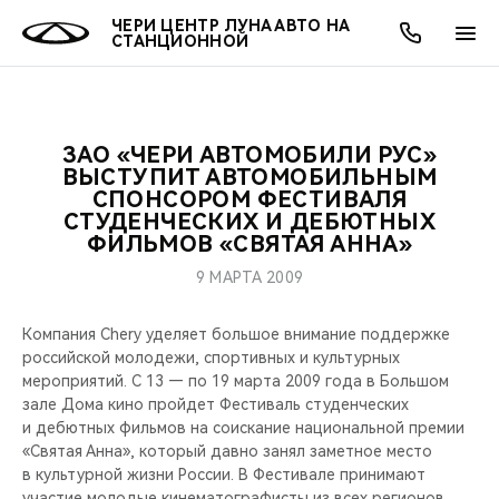
ЧЕРИ ЦЕНТР ЛУНА АВТО НА
СТАНЦИОННОЙ
ЗАО «ЧЕРИ АВТОМОБИЛИ РУС»
ОНЛАЙН СЕРВИСЫ
ПОКУПАТЕЛЯМ
ВЛАДЕЛЬЦАМ
О КОМПАНИИ
МИР CHERY
МОДЕЛИ
АКЦИИ
ВЫСТУПИТ АВТОМОБИЛЬНЫМ
СПОНСОРОМ ФЕСТИВАЛЯ
СТУДЕНЧЕСКИХ И ДЕБЮТНЫХ
ВЫБОР И ПОКУПКА
СЕРВИС
АКСЕССУАРЫ
ВЫГОДЫ И АКЦИИ
ВЫБОР И ПОКУПКА
О НАС
ВСЕ МОДЕЛИ
ФИЛЬМОВ «СВЯТАЯ АННА»
КРЕДИТ И СТРАХОВАНИЕ
ЗАПЧАСТИ И АКСЕССУАРЫ
О БРЕНДЕ
КРЕДИТ
МЫ В СОЦСЕТЯХ
9 МАРТА 2009
КРОССОВЕРЫ
ПОДДЕРЖКА
CHERY В СОЦСЕТЯХ
Компания Chery уделяет большое внимание поддержке
российской молодежи, спортивных и культурных
СЕДАНЫ
мероприятий. С 13 — по 19 марта 2009 года в Большом
CHERY CONNECT
ЛЮДИ CHERY
зале Дома кино пройдет Фестиваль студенческих
НОВИНКИ
и дебютных фильмов на соискание национальной премии
БЛАГОТВОРИТЕЛЬНОСТЬ
«Святая Анна», который давно занял заметное место
в культурной жизни России. В Фестивале принимают
участие молодые кинематографисты из всех регионов