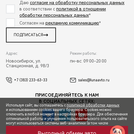
Даю
согласие на обработку персональных данных
в соответствии с
политикой в отношении
обработки персональных данных
*
Согласен на
рекламную коммуникацию
*
ПОДПИСАТЬСЯ
Адрес:
Режим работы:
Новосибирск, ул.
пн-вс: 09:00-20:00
Станционная, д. 98/3
+7 (383) 233-63-33
sales@lunaavto.ru
ПРИСОЕДИНЯЙТЕСЬ К НАМ
В СОЦИАЛЬНЫХ СЕТЯХ:
Используя сайт, вы соглашаетесь с
политикой обработки данных
и использованием cookies вашего браузера. Cookies можно
отключить в любой момент в настройках браузера. Для обеспечения
оптимальной работы и улучшения пользовательского опыта на сайте
могут использоваться системы веб-аналитики (в том числе
СПЕЦПРЕДЛОЖЕНИЯ
Яндекс.Метрика). Продолжая использование сайта, Вы соглашаетесь
с применением указанных технологий и размещением cookie-
Выгодный обмен авто