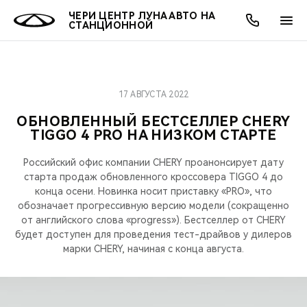
ЧЕРИ ЦЕНТР ЛУНА АВТО НА
СТАНЦИОННОЙ
17 АВГУСТА 2022
ОНЛАЙН СЕРВИСЫ
ПОКУПАТЕЛЯМ
ВЛАДЕЛЬЦАМ
О КОМПАНИИ
МИР CHERY
МОДЕЛИ
АКЦИИ
ОБНОВЛЕННЫЙ БЕСТСЕЛЛЕР CHERY
TIGGO 4 PRO НА НИЗКОМ СТАРТЕ
ВЫБОР И ПОКУПКА
СЕРВИС
АКСЕССУАРЫ
ВЫГОДЫ И АКЦИИ
ВЫБОР И ПОКУПКА
О НАС
ВСЕ МОДЕЛИ
Российский офис компании CHERY проанонсирует дату
КРЕДИТ И СТРАХОВАНИЕ
ЗАПЧАСТИ И АКСЕССУАРЫ
О БРЕНДЕ
КРЕДИТ
МЫ В СОЦСЕТЯХ
старта продаж обновленного кроссовера TIGGO 4 до
КРОССОВЕРЫ
конца осени. Новинка носит приставку «PRO», что
ПОДДЕРЖКА
CHERY В СОЦСЕТЯХ
обозначает прогрессивную версию модели (сокращенно
от английского слова «progress»). Бестселлер от CHERY
СЕДАНЫ
будет доступен для проведения тест-драйвов у дилеров
CHERY CONNECT
ЛЮДИ CHERY
марки CHERY, начиная с конца августа.
НОВИНКИ
БЛАГОТВОРИТЕЛЬНОСТЬ