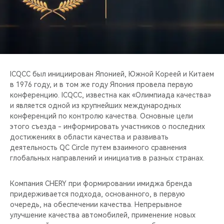
CHERY REMOTE
CHERY И СПОРТ
НАШИ МЕРОПРИЯТИЯ
ICQCC был инициирован Японией, Южной Кореей и Китаем
ВИДЕООБЗОРЫ
в 1976 году, и в том же году Япония провела первую
конференцию. ICQCC, известна как «Олимпиада качества»
CHERY ДЛЯ ДЕТЕЙ
и является одной из крупнейших международных
конференций по контролю качества. Основные цели
этого съезда - информировать участников о последних
достижениях в области качества и развивать
деятельность QC Circle путем взаимного сравнения
глобальных направлений и инициатив в разных странах.
Компания CHERY при формировании имиджа бренда
придерживается подхода, основанного, в первую
очередь, на обеспечении качества. Непрерывное
улучшение качества автомобилей, применение новых