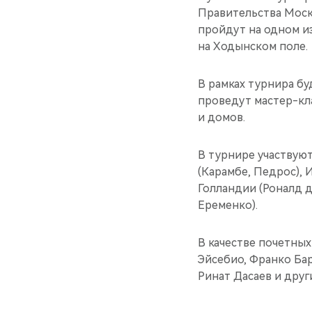
Правительства Моск
пройдут на одном и
на Ходынском поле.
В рамках турнира б
проведут мастер-кл
и домов.
В турнире участвую
(Карамбе, Педрос), 
Голландии (Роналд д
Еременко).
В качестве почетны
Эйсебио, Франко Бар
Ринат Дасаев и друг