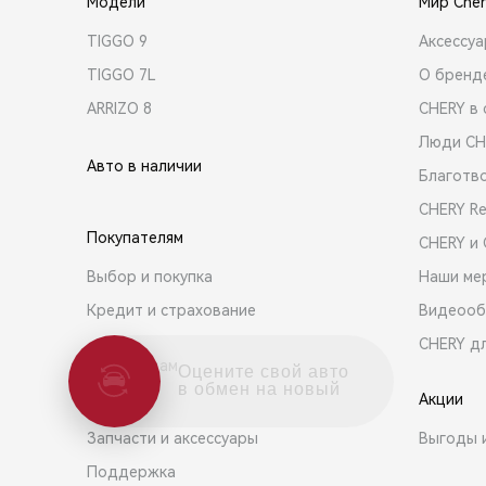
Модели
Мир Cher
TIGGO 9
Аксессу
TIGGO 7L
О бренд
ARRIZO 8
CHERY в 
Люди CH
Авто в наличии
Благотв
CHERY R
Покупателям
CHERY и
Выбор и покупка
Наши ме
Кредит и страхование
Видеооб
CHERY д
Владельцам
Оцените свой авто
в обмен на новый
Акции
Сервис
Запчасти и аксессуары
Выгоды 
Поддержка