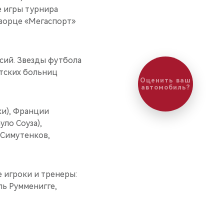
е игры турнира
ворце «Мегаспорт»
сий. Звезды футбола
тских больниц
Оценить ваш
автомобиль?
ки), Франции
уло Соуза),
 Симутенков,
 игроки и тренеры:
ль Румменигге,