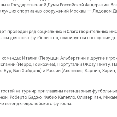
вы и Государственной Думы Российской Федерации. Вс
з лучших спортивных сооружений Москвы — Ледовом Д
удет проведен ряд социальных и благотворительных мис
ассы для юных футболистов, планируется посещение де
т команды: Италии (Перуцци, Альбертини и другие игро
Испании (Йерро, Гойкоэчеа), Португалии (Жоау Пинту, Па
е Бур, Ван Хойдонк) и России (Аленичев, Карпин, Харин,
х гостей на турнир приглашены легендарные футбольные
ези, Роберто Баджо, Фабио Капелло, Оливер Кан, Михаэ
ие легенды европейского футбола.