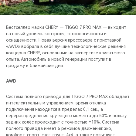
CHERY REMOTE
CHERY И СПОРТ
Бестселлер марки CHERY — TIGGO 7 PRO MAX — выходит
НАШИ МЕРОПРИЯТИЯ
на новый уровень контроля, технологичности и
оснащённости. Новая версия кроссовера с приставкой
«AWD» вобрала в себя лучшие технологические решения
ВИДЕООБЗОРЫ
концерна CHERY, основанные на экспертизе клиентского
опыта. Автомобиль в новой генерации поступит в
CHERY ДЛЯ ДЕТЕЙ
продажу в ближайшие дни.
AWD
Система полного привода для TIGGO 7 PRO MAX обладает
интеллектуальным управлением: время отклика
подключения находится в пределах 0,1 сек., а
перераспределение крутящего момента до 50% в пользу
задних колёс происходит с точностью ±10%. Система
полного привода имеет 6 режимов движения: эко,
комфорт, спорт, снег, грунт, 4x4, а также позволяет