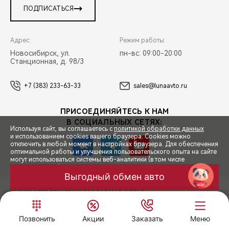
ПОДПИСАТЬСЯ
Адрес:
Режим работы:
Новосибирск, ул.
пн-вс: 09:00-20:00
Станционная, д. 98/3
+7 (383) 233-63-33
sales@lunaavto.ru
ПРИСОЕДИНЯЙТЕСЬ К НАМ
В СОЦИАЛЬНЫХ СЕТЯХ:
Используя сайт, вы соглашаетесь с
политикой обработки данных
и использованием cookies вашего браузера. Cookies можно
отключить в любой момент в настройках браузера. Для обеспечения
оптимальной работы и улучшения пользовательского опыта на сайте
могут использоваться системы веб-аналитики (в том числе
СПЕЦПРЕДЛОЖЕНИЯ
Яндекс.Метрика). Продолжая использование сайта, Вы соглашаетесь
с применением указанных технологий и размещением cookie-
Выгодный обмен авто
файлов.
© 2026 Луна Авто
© 2026 ООО «ТЕНЕТ РУС»
ЗАПИСЬ НА ТЕСТ-ДРАЙВ
ПРАВОВАЯ ИНФОРМАЦИЯ
КОНТАКТЫ
КЛИЕНТСКАЯ ПОДДЕРЖКА
ПРИНЯТЬ
Сделано в ПЕРКС
РАСЧЕТ КРЕДИТА
Позвонить
Акции
Заказать
Меню