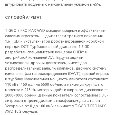
штурмовать подъемы с максимальным уклоном в 45%.
СИЛОВОЙ АГРЕГАТ
TIGGO 7 PRO MAX AWD оснащён мощным и эффективным
силовым агрегатом — двигателем третьего поколения
1.6T GDI и 7-ступенчатой роботизированной коробкой
передач DCT. Турбированный двигатель 1.6 GDI
разработан специалистами концерна CHERY и
австрийской компанией AVL. Будучи рядным
четырехцилиндровым двигателем, имеет два
распределительных вала, 16 клапанов, двойную систему
изменения фаз газораспределения (DVVT), прямой впрыск
и турбину. Максимальная мощность двигателя составляет
110 кВт (150 л.с.) на 5500 об/мин, а максимум крутящего
момента в 275 Нм мотор выдаёт в широком диапазоне —
2000-3800 об/мин. Данные показатели сопоставимы с 3.0-
литровым 6-цилиндровым атмосферным двигателем.
Ускорение от 0 до 100 км/ч занимает у TIGGO 7 PRO MAX
AWD 10.2 секунды.