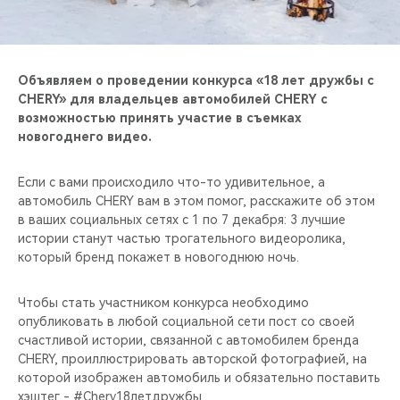
CHERY REMOTE
CHERY И СПОРТ
Объявляем о проведении конкурса «18 лет дружбы с
НАШИ МЕРОПРИЯТИЯ
CHERY» для владельцев автомобилей CHERY с
возможностью принять участие в съемках
новогоднего видео.
ВИДЕООБЗОРЫ
Если с вами происходило что-то удивительное, а
CHERY ДЛЯ ДЕТЕЙ
автомобиль CHERY вам в этом помог, расскажите об этом
в ваших социальных сетях с 1 по 7 декабря: 3 лучшие
истории станут частью трогательного видеоролика,
который бренд покажет в новогоднюю ночь.
Чтобы стать участником конкурса необходимо
опубликовать в любой социальной сети пост со своей
счастливой истории, связанной с автомобилем бренда
CHERY, проиллюстрировать авторской фотографией, на
которой изображен автомобиль и обязательно поставить
хэштег - #Chery18летдружбы