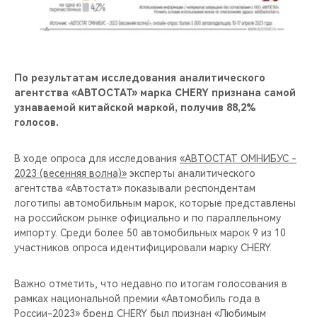
CHERY REMOTE
CHERY И СПОРТ
НАШИ МЕРОПРИЯТИЯ
По результатам исследования аналитического
агентства «АВТОСТАТ» марка CHERY признана самой
узнаваемой китайской маркой, получив 88,2%
ВИДЕООБЗОРЫ
голосов.
CHERY ДЛЯ ДЕТЕЙ
В ходе опроса для исследования
«АВТОСТАТ ОМНИБУС -
2023 (весенняя волна)»
эксперты аналитического
агентства «Автостат» показывали респондентам
логотипы автомобильным марок, которые представлены
на российском рынке официально и по параллельному
импорту. Среди более 50 автомобильных марок 9 из 10
участников опроса идентифицировали марку CHERY.
Важно отметить, что недавно по итогам голосования в
рамках национальной премии «Автомобиль года в
России-2023» бренд CHERY был признан «Любимым