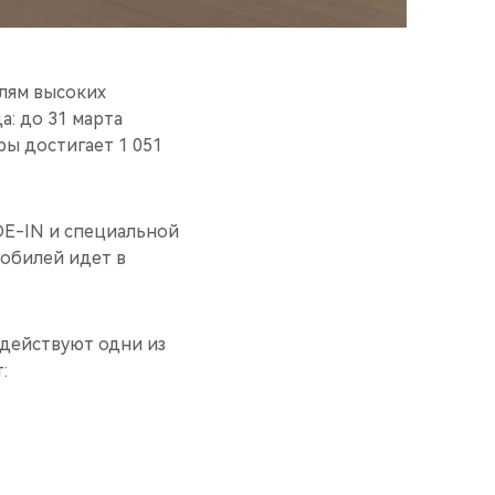
лям высоких
: до 31 марта
ы достигает 1 051
DE-IN и специальной
мобилей идет в
 действуют одни из
: