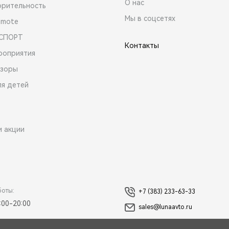
О нас
орительность
Мы в соцсетях
emote
 СПОРТ
Контакты
роприятия
зоры
ля детей
и акции
боты:
+7 (383) 233-63-33
:00-20:00
sales@lunaavto.ru