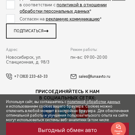
в соответствии с
политикой в отношении
обработки персональных данных
*
Согласен на
рекламную коммуникацию
*
ПОДПИСАТЬСЯ
Адрес:
Режим работы:
Новосибирск, ул.
пн-вс: 09:00-20:00
Станционная, д. 98/3
+7 (383) 233-63-33
sales@lunaavto.ru
ПРИСОЕДИНЯЙТЕСЬ К НАМ
В СОЦИАЛЬНЫХ СЕТЯХ:
Используя сайт, вы соглашаетесь с
политикой обработки данных
и использованием cookies вашего браузера. Cookies можно
отключить в любой момент в настройках браузера. Для обеспечения
оптимальной работы и улучшения пользовательского опыта на сайте
могут использоваться системы веб-аналитики (в том числе
СПЕЦПРЕДЛОЖЕНИЯ
Яндекс.Метрика). Продолжая использование сайта, Вы соглашаетесь
с применением указанных технологий и размещением cookie-
Выгодный обмен авто
файлов.