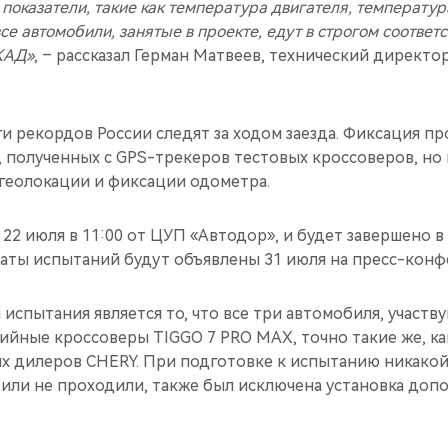
 показатели, такие как температура двигателя, температур
все автомобили, занятые в проекте, едут в строгом соответ
КАД»
, – рассказал Герман Матвеев, технический директо
 рекордов России следят за ходом заезда. Фиксация пр
 полученных с GPS-трекеров тестовых кроссоверов, но
геолокации и фиксации одометра.
22 июля в 11:00 от ЦУП «Автодор», и будет завершено в 
ьтаты испытаний будут объявлены 31 июля на пресс-конф
спытания является то, что все три автомобиля, участв
ийные кроссоверы TIGGO 7 PRO MAX, точно такие же, ка
х дилеров CHERY. При подготовке к испытанию никако
или не проходили, также был исключена установка доп