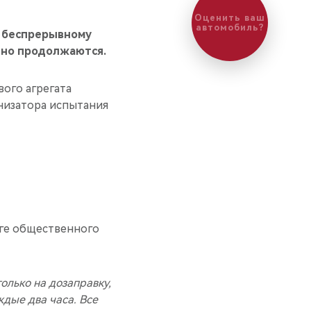
Оценить ваш
автомобиль?
у беспрерывному
шно продолжаются.
вого агрегата
низатора испытания
оге общественного
олько на дозаправку,
ждые два часа. Все