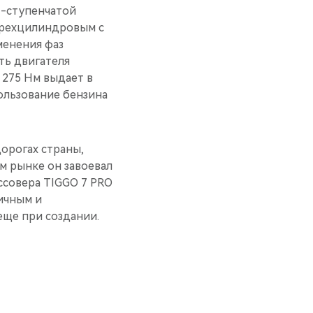
7-ступенчатой
ырехцилиндровым с
менения фаз
ть двигателя
в 275 Нм выдает в
ользование бензина
орогах страны,
м рынке он завоевал
ссовера TIGGO 7 PRO
ичным и
еще при создании.