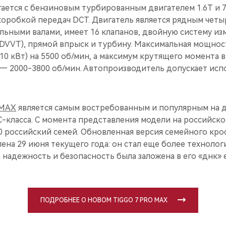
ается с бензиновым турбированным двигателем 1.6T и 
оробкой передач DCT. Двигатель является рядным чет
льными валами, имеет 16 клапанов, двойную систему из
(DVVT), прямой впрыск и турбину. Максимальная мощнос
(110 кВт) на 5500 об/мин, а максимум крутящего момента 
— 2000-3800 об/мин. Автопроизводитель допускает исп
 MAX
является самым востребованным и популярным на д
-класса. С момента представления модели на российско
0 российский семей. Обновленная версия семейного кро
на 29 июня текущего года: он стал еще более технолог
надежность и безопасность была заложена в его «днк» 
ПОДРОБНЕЕ О НОВОМ TIGGO 7 PRO MAX