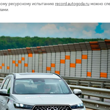
ному ресурсному испытанию
record.autogoda.ru
можно сле
пами.