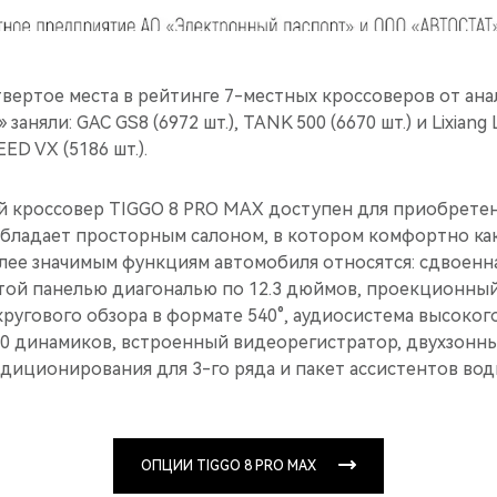
твертое места в рейтинге 7-местных кроссоверов от ан
заняли: GAC GS8 (6972 шт.), TANK 500 (6670 шт.) и Lixiang 
ED VX (5186 шт.).
 кроссовер TIGGO 8 PRO MAX доступен для приобретен
бладает просторным салоном, в котором комфортно как
олее значимым функциям автомобиля относятся: сдвоенн
утой панелью диагональю по 12.3 дюймов, проекционный
кругового обзора в формате 540°, аудиосистема высокого
10 динамиков, встроенный видеорегистратор, двухзонн
диционирования для 3-го ряда и пакет ассистентов вод
ОПЦИИ TIGGO 8 PRO MAX