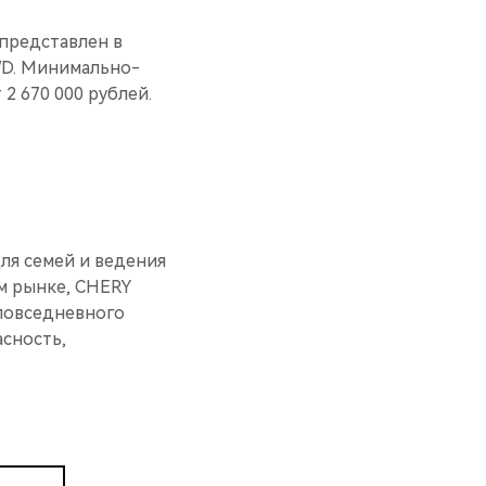
представлен в
AWD. Минимально-
2 670 000 рублей.
ля семей и ведения
м рынке, CHERY
 повседневного
асность,