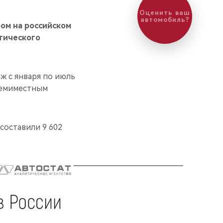
Оценить ваш
автомобиль?
ом на российском
тического
ж с января по июль
семиместным
 составили 9 602