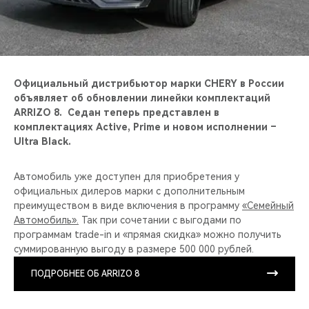
CHERY REMOTE
CHERY И СПОРТ
НАШИ МЕРОПРИЯТИЯ
Официальный дистрибьютор марки CHERY в России
объявляет об обновлении линейки комплектаций
ВИДЕООБЗОРЫ
ARRIZO 8. Седан теперь представлен в
комплектациях Active, Prime и новом исполнении –
Ultra Black.
CHERY ДЛЯ ДЕТЕЙ
Автомобиль уже доступен для приобретения у
официальных дилеров марки с дополнительным
преимуществом в виде включения в программу
«Семейный
Автомобиль».
Так при сочетании с выгодами по
программам trade-in и «прямая скидка» можно получить
суммированную выгоду в размере 500 000 рублей.
ПОДРОБНЕЕ ОБ ARRIZO 8