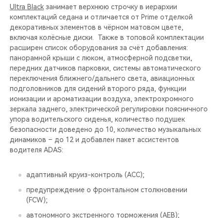
Ultra Black
занимает верхнюю строчку в иерархии
комплектаций седана и отличается от Prime отделкой
декоративных элементов в чёрном матовом цвете,
включая колёсные диски. Также в топовой комплектации
расширен список оборудования за счёт добавления:
панорамной крыши c люком, атмосферной подсветки,
передних датчиков парковки, системы автоматического
переключения ближнего/дальнего света, авиационных
подголовников для сидений второго ряда, функции
ионизации и ароматизации воздуха, электрохромного
зеркала заднего, электрической регулировки поясничного
упора водительского сиденья, количество подушек
безопасности доведено до 10, количество музыкальных
динамиков – до 12 и добавлен пакет ассистентов
водителя ADAS:
адаптивный круиз-контроль (ACC);
предупреждение о фронтальном столкновении
(FCW);
автономного экстренного торможения (AEB);