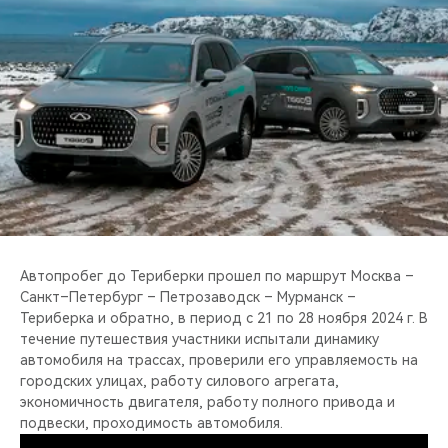
CHERY REMOTE
CHERY И СПОРТ
НАШИ МЕРОПРИЯТИЯ
ВИДЕООБЗОРЫ
CHERY ДЛЯ ДЕТЕЙ
Автопробег до Териберки прошел по маршрут Москва –
Санкт–Петербург – Петрозаводск – Мурманск –
Териберка и обратно, в период с 21 по 28 ноября 2024 г. В
течение путешествия участники испытали динамику
автомобиля на трассах, проверили его управляемость на
городских улицах, работу силового агрегата,
экономичность двигателя, работу полного привода и
подвески, проходимость автомобиля.