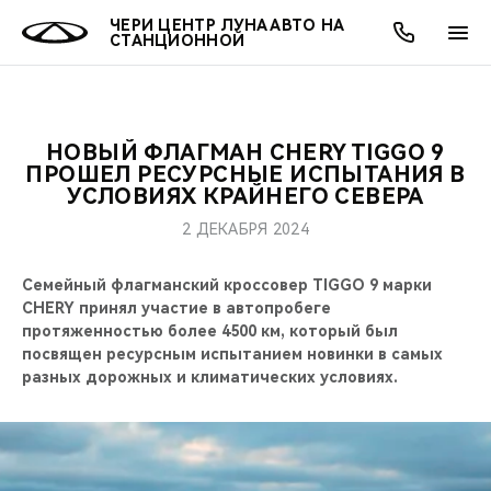
ЧЕРИ ЦЕНТР ЛУНА АВТО НА
СТАНЦИОННОЙ
НОВЫЙ ФЛАГМАН CHERY TIGGO 9
ОНЛАЙН СЕРВИСЫ
ПОКУПАТЕЛЯМ
ВЛАДЕЛЬЦАМ
О КОМПАНИИ
МИР CHERY
МОДЕЛИ
АКЦИИ
ПРОШЕЛ РЕСУРСНЫЕ ИСПЫТАНИЯ В
УСЛОВИЯХ КРАЙНЕГО СЕВЕРА
ВЫБОР И ПОКУПКА
СЕРВИС
АКСЕССУАРЫ
ВЫГОДЫ И АКЦИИ
ВЫБОР И ПОКУПКА
О НАС
ВСЕ МОДЕЛИ
2 ДЕКАБРЯ 2024
КРЕДИТ И СТРАХОВАНИЕ
ЗАПЧАСТИ И АКСЕССУАРЫ
О БРЕНДЕ
КРЕДИТ
МЫ В СОЦСЕТЯХ
Семейный флагманский кроссовер TIGGO 9 марки
КРОССОВЕРЫ
CHERY принял участие в автопробеге
ПОДДЕРЖКА
CHERY В СОЦСЕТЯХ
протяженностью более 4500 км, который был
СЕДАНЫ
посвящен ресурсным испытанием новинки в самых
разных дорожных и климатических условиях.
CHERY CONNECT
ЛЮДИ CHERY
НОВИНКИ
БЛАГОТВОРИТЕЛЬНОСТЬ