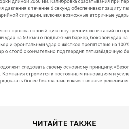
орки длиной 2060 мм. Калибровка срабатывания при пе
я давления в течение 6 секунд обеспечивают защиту па
арийной ситуации, включая возможные вторичные удары
ешно прошла полный цикл внутренних испытаний по про
 удар на 50 км/ч о подвижный барьер, боковой удар на 
ер и фронтальный удар о жёсткое препятствие на 100%
ар о столб окончательно подтвердил пятизвёздочную б
одолжит следовать своему основному принципу: «Безо
. Компания стремится к постоянным инновациям и уси
предлагать более безопасные и качественные решения м
ЧИТАЙТЕ ТАКЖЕ