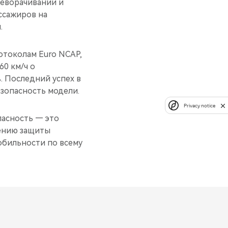
реворачивании и
ссажиров на
.
токолам Euro NCAP,
60 км/ч о
. Последний успех в
езопасность модели.
Privacy notice
пасность — это
лению защиты
обильности по всему