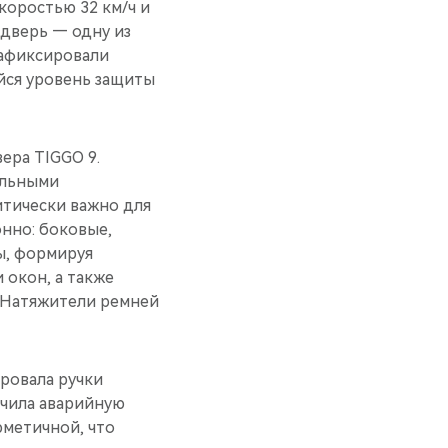
коростью 32 км/ч и
 дверь — одну из
зафиксировали
йся уровень защиты
ера TIGGO 9.
альными
ритически важно для
нно: боковые,
ы, формируя
 окон, а также
 Натяжители ремней
ровала ручки
ючила аварийную
рметичной, что