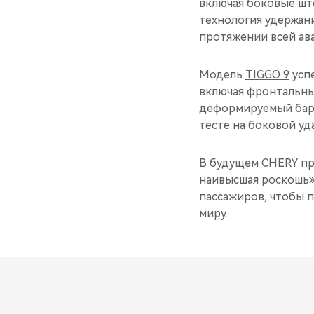
включая боковые шт
технология удержани
протяжении всей ав
Модель
TIGGO 9
усп
включая фронтальный
деформируемый барь
тесте на боковой уд
В будущем CHERY пр
наивысшая роскошь»
пассажиров, чтобы 
миру.