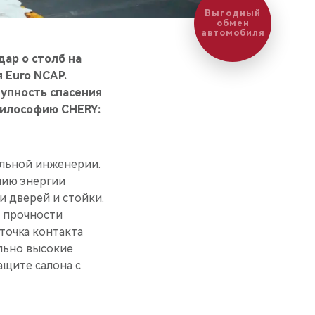
Выгодный
обмен
автомобиля
ар о столб на
 Euro NCAP.
упность спасения
философию CHERY:
ильной инженерии.
нию энергии
 дверей и стойки.
й прочности
точка контакта
льно высокие
ащите салона с