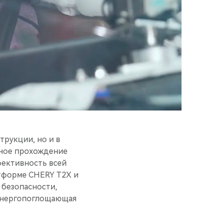
трукции, но и в
шное прохождение
фективность всей
тформе CHERY T2X и
 безопасности,
«энергопоглощающая