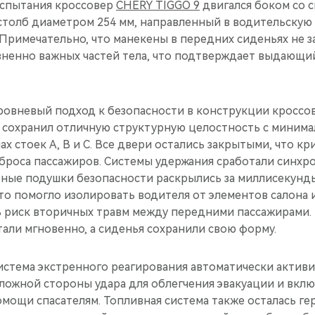
испытания кроссовер
CHERY TIGGO 9
двигался боком со с
 столб диаметром 254 мм, направленный в водительскую
 Примечательно, что манекены в передних сиденьях не 
зненно важных частей тела, что подтверждает выдающи
ровневый подход к безопасности в конструкции кроссов
 сохранил отличную структурную целостность с миним
х стоек A, B и C. Все двери остались закрытыми, что к
роса пассажиров. Системы удержания сработали синхро
ные подушки безопасности раскрылись за миллисекунд
о помогло изолировать водителя от элементов салона и
ь риск вторичных травм между передними пассажирами.
али мгновенно, а сиденья сохранили свою форму.
истема экстренного реагирования автоматически активи
ложной стороны удара для облегчения эвакуации и вкл
мощи спасателям. Топливная система также осталась ге