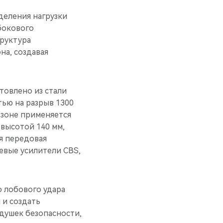
деления нагрузки
бокового
труктура
на, создавая
товлено из стали
ью на разрыв 1300
 зоне применяется
 высотой 140 мм,
я передовая
еевые усилители CBS,
о лобового удара
 и создать
душек безопасности,