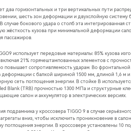
ет два горизонтальных и три вертикальных пути распре
овении, шесть зон деформации и двухслойную систему 
В случае бокового удара о столб эта интегрированная с
ую жёсткость кузова при минимальной деформации сало
я пассажиров.
GGO9 использует передовые материалы: 85% кузова изго
 включая 21% горячештампованных элементов с прочност
но повышает сопротивляемость ударам. Во фронтальной
 деформации с балкой шириной 1500 мм, длиной 1,6 м и
рную сеть поглощения энергии. В стойке B используетс
olled Blank (TRB) прочностью 1300 МПа и структурные кл
ающие салон и аккумулятор в электрических версиях.
я подрамника у кроссовера TIGGO 9 в случае серьёзног
агрегаты вниз, чтобы исключить проникновение в салон
у поглощения энергии. В кроссовере установлены 10 по