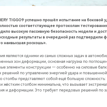
HERY TIGGO9 успешно прошёл испытание на боковой уд
полностью соответствующее протоколам тестирования
дило высокую пассивную безопасность модели и дост
восходные результаты в очередной раз подтвердили 
то наивысшая роскошь».
ия являются одними из самых сложных задач в автомоб
иченных зон деформации, основная нагрузка по поглоще
вые элементы конструкции — особенно на силовые балки
х решений по управлению энергией удара и повышенно
 о столбы представляют собой ещё большую сложность: 
и жёстким столбом минимальна, что вызывает экстрема
ия и деформации. Это требует передовых решений по з