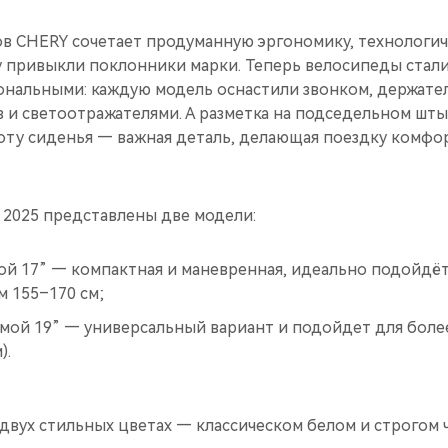
в CHERY сочетает продуманную эргономику, технологи
му привыкли поклонники марки. Теперь велосипеды стал
нальными: каждую модель оснастили звонком, держател
 и светоотражателями. А разметка на подседельном шты
оту сиденья — важная деталь, делающая поездку комфо
 2025 представлены две модели:
ой 17” — компактная и маневренная, идеально подойдё
 155–170 см;
амой 19” — универсальный вариант и подойдет для бол
).
двух стильных цветах — классическом белом и строгом 