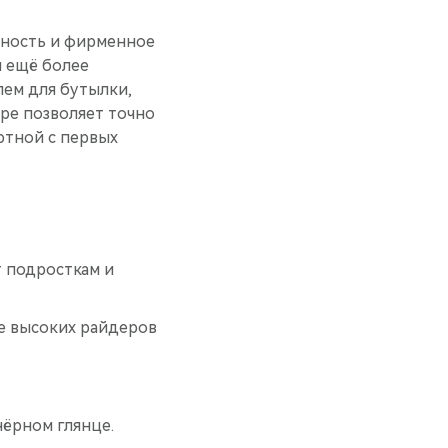
чность и фирменное
и ещё более
ем для бутылки,
ре позволяет точно
ртной с первых
т подросткам и
ее высоких райдеров
чёрном глянце.