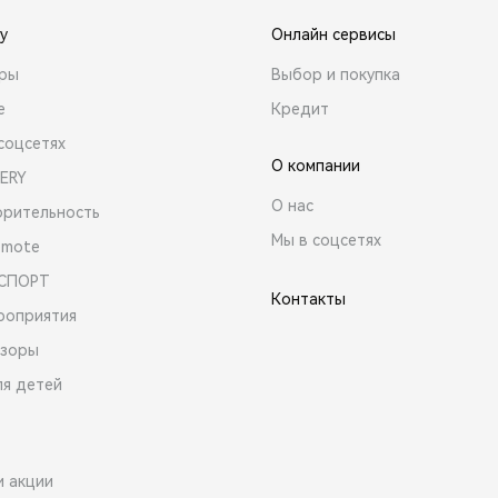
y
Онлайн сервисы
ары
Выбор и покупка
е
Кредит
соцсетях
О компании
ERY
О нас
орительность
Мы в соцсетях
emote
 СПОРТ
Контакты
роприятия
зоры
ля детей
и акции