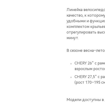
Линейка велосипедо
качество, к которо
удобными и функцио
комплектом крыльев
отрегулировать выс
минут.
В сезоне весна–лето
CHERY 26” с рам
взрослым ростом
CHERY 27,5” с р
(рост 170–195 см
Модели доступны в 