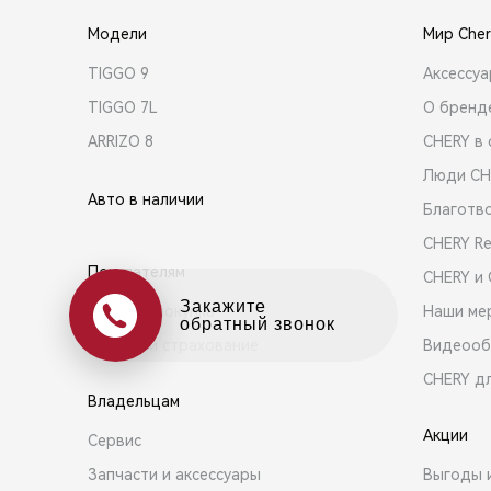
Модели
Мир Cher
TIGGO 9
Аксессу
TIGGO 7L
О бренд
ARRIZO 8
CHERY в 
Люди CH
Авто в наличии
Благотв
CHERY R
Покупателям
CHERY и
Оцените свой авто
Выбор и покупка
Наши ме
в обмен на новый
Кредит и страхование
Видеооб
CHERY д
Владельцам
Акции
Сервис
Запчасти и аксессуары
Выгоды 