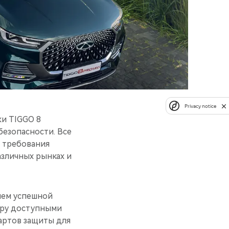
Privacy notice
ки TIGGO 8
безопасности. Все
д требования
зличных рынках и
ием успешной
иру доступными
артов защиты для