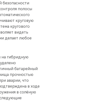
й безопасности
 контроля полосы
автоматического
печивают круговую
тема кругового
зволяет видеть
ми делает любое
и на гибридную
 уделено
етичный батарейный
 днища прочностью
при аварии, что
подтверждена в ходе
гружения в солёную
последующие