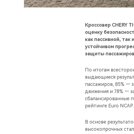
Кроссовер CHERY T
оценку безопаснос
как пассивной, так
устойчивом прогрес
защиты пассажиров
По итогам всесторо
выдающиеся результа
пассажиров, 85% — з
движения и 78% — з
сбалансированные п
рейтинге Euro NCAP.
В основе результато
высокопрочных стал