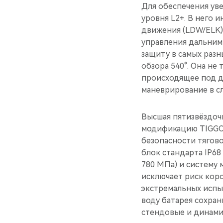
Для обеспечения ув
уровня L2+. В него
движения (LDW/ELK)
управления дальним 
защиту в самых раз
обзора 540°. Она не
происходящее под д
маневрирование в с
Высшая пятизвёздоч
модификацию TIGGO 
безопасности тягов
блок стандарта IP68
780 МПа) и систему 
исключает риск кор
экстремальных испыт
воду батарея сохра
стендовые и динами