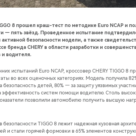
IGGO 8 прошел краш-тест по методике Euro NCAP и п
ти — пять звёзд. Проведенное испытание подтвердил
 и активной безопасности модели, а также свидетельс
се бренда CHERY в области разработки и совершенст
 и водителя.
нних испытаний Euro NCAP, кроссовер CHERY TIGGO 8 
ты во всех оценочных категориях. Модель получила 82
а безопасность детей, 80% — за защиту уязвимых участ
а эффективность систем помощи водителю. Столь высок
оказатели позволили автомобилю получить высшую нагр
в безопасности TIGGO 8 лежит надежная кузовная архи
ей и стали горячей формовки в 65% элементов констру