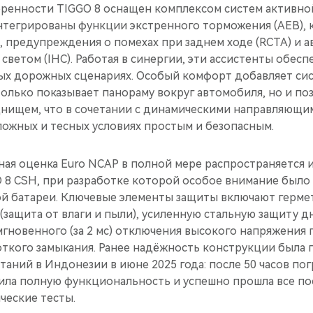
еренности TIGGO 8 оснащен комплексом систем активно
 интегрированы функции экстренного торможения (AEB),
, предупреждения о помехах при заднем ходе (RCTA) и 
светом (IHC). Работая в синергии, эти ассистенты обес
ных дорожных сценариях. Особый комфорт добавляет сис
 только показывает панораму вокруг автомобиля, но и по
нищем, что в сочетании с динамическими направляющи
ложных и тесных условиях простым и безопасным.
ная оценка Euro NCAP в полной мере распространяется 
8 CSH, при разработке которой особое внимание было
ой батареи. Ключевые элементы защиты включают герм
 (защита от влаги и пыли), усиленную стальную защиту
мгновенного (за 2 мс) отключения высокого напряжения 
откого замыкания. Ранее надёжность конструкции была 
аний в Индонезии в июне 2025 года: после 50 часов по
нила полную функциональность и успешно прошла все 
ческие тесты.