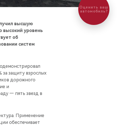
Оценить ваш
автомобиль?
олучил высшую
о высокий уровень
твует об
вовании систем
продемонстрировал
% за защиту взрослых
ников дорожного
ие и
аду — пять звезд в
тектура. Применение
кции обеспечивает