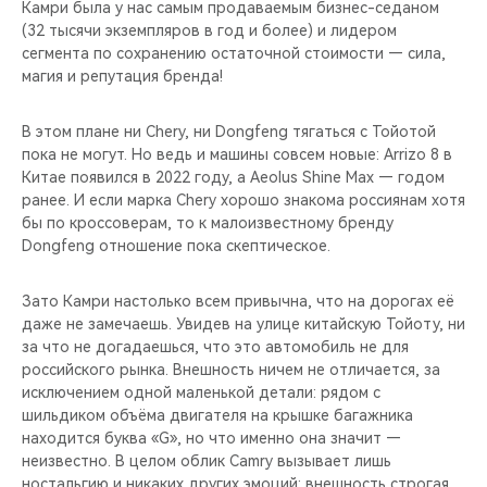
Камри была у нас самым продаваемым бизнес-седаном
(32 тысячи экземпляров в год и более) и лидером
сегмента по сохранению остаточной стоимости — сила,
магия и репутация бренда!
В этом плане ни Chery, ни Dongfeng тягаться с Тойотой
пока не могут. Но ведь и машины совсем новые: Arrizo 8 в
Китае появился в 2022 году, а Aeolus Shine Max — годом
ранее. И если марка Chery хорошо знакома россиянам хотя
бы по кроссоверам, то к малоизвестному бренду
Dongfeng отношение пока скептическое.
Зато Камри настолько всем привычна, что на дорогах её
даже не замечаешь. Увидев на улице китайскую Тойоту, ни
за что не догадаешься, что это автомобиль не для
российского рынка. Внешность ничем не отличается, за
исключением одной маленькой детали: рядом с
шильдиком объёма двигателя на крышке багажника
находится буква «G», но что именно она значит —
неизвестно. В целом облик Camry вызывает лишь
ностальгию и никаких других эмоций: внешность строгая,