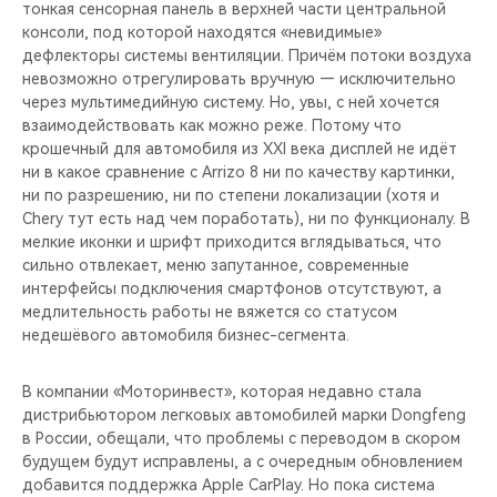
тонкая сенсорная панель в верхней части центральной
консоли, под которой находятся «невидимые»
дефлекторы системы вентиляции. Причём потоки воздуха
невозможно отрегулировать вручную — исключительно
через мультимедийную систему. Но, увы, с ней хочется
взаимодействовать как можно реже. Потому что
крошечный для автомобиля из XXI века дисплей не идёт
ни в какое сравнение с Arrizo 8 ни по качеству картинки,
ни по разрешению, ни по степени локализации (хотя и
Chery тут есть над чем поработать), ни по функционалу. В
мелкие иконки и шрифт приходится вглядываться, что
сильно отвлекает, меню запутанное, современные
интерфейсы подключения смартфонов отсутствуют, а
медлительность работы не вяжется со статусом
недешёвого автомобиля бизнес-сегмента.
В компании «Моторинвест», которая недавно стала
дистрибьютором легковых автомобилей марки Dongfeng
в России, обещали, что проблемы с переводом в скором
будущем будут исправлены, а с очередным обновлением
добавится поддержка Apple CarPlay. Но пока система