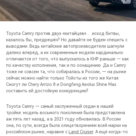
CHERY REMOTE
CHERY И СПОРТ
НАШИ МЕРОПРИЯТИЯ
Toyota Camry против двух «китайцев»… исход битвы,
казалось бы, предрешён? Но давайте не будем спешить с
выводами. Ведь китайские автопроизводители шагнули
ВИДЕООБЗОРЫ
далеко вперёд, а их современные модели кардинально
отличаются от того, что выпускалось в КНР раньше — как
CHERY ДЛЯ ДЕТЕЙ
по качеству исполнения, так и по оснащению. Да и Camry
тоже не совсем та, что собиралась в России, — на рынке
сейчас можно найти только Тойоты из того же Китая.
Смогут ли Chery Arrizo 8 и Dongfeng Aeolus Shine Max
составить ей достойную конкуренцию?
Toyota Camry — самый заслуженный седан в нашей
тройке: модель восьмого поколения была представлена
аж пять лет назад, а в 2021 году обновилась. В России
она, по сути, всегда была олицетворением всей марки на
российском рынке, наравне с
Land Cruiser
. А ещё когда-то