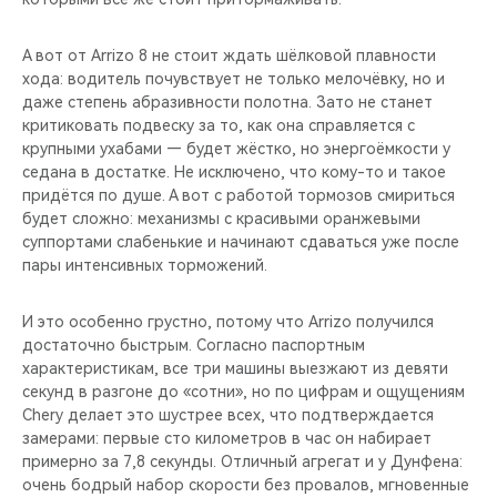
А вот от Arrizo 8 не стоит ждать шёлковой плавности
хода: водитель почувствует не только мелочёвку, но и
даже степень абразивности полотна. Зато не станет
критиковать подвеску за то, как она справляется с
крупными ухабами — будет жёстко, но энергоёмкости у
седана в достатке. Не исключено, что кому-то и такое
придётся по душе. А вот с работой тормозов смириться
будет сложно: механизмы с красивыми оранжевыми
суппортами слабенькие и начинают сдаваться уже после
пары интенсивных торможений.
И это особенно грустно, потому что Arrizo получился
достаточно быстрым. Согласно паспортным
характеристикам, все три машины выезжают из девяти
секунд в разгоне до «сотни», но по цифрам и ощущениям
Chery делает это шустрее всех, что подтверждается
замерами: первые сто километров в час он набирает
примерно за 7,8 секунды. Отличный агрегат и у Дунфена:
очень бодрый набор скорости без провалов, мгновенные