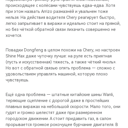
происходящее с колёсами чувствуешь едва-едва. Хотя
при этом назвать Arrizo размазнёй и увальнем тоже
нельзя. На действия водителя Chery реагирует быстро,
легко запрыгивает в виражи и идеально стоит на прямой,
но без чёткой обратной связи лихачить совершенно не
хочется.
Повадки Dongfeng в целом похожи на Chery, но настроен
Shine Max даже чуточку лучше: на руле есть приятная
(пусть и искусственная) тяжесть, а также чёткий «ноль».
Но вот с обратной связью опять проблема — сложно с
удовольствием управлять машиной, которую плохо
чувствуешь.
Ещё одна проблема — штатные китайские шины Wanli,
теряющие сцепление с дорогой даже в простейших
плавных виражах на небольшой скорости. Мало того, они
гудят и громко шелестят даже при размеренном
городском движении. А стоит придавить газ, в салон
прорывается громкое рокочущее бурчание двигателя. В