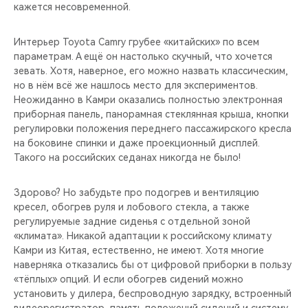
кажется несовременной.
Интерьер Toyota Camry грубее «китайских» по всем
параметрам. А ещё он настолько скучный, что хочется
зевать. Хотя, наверное, его можно назвать классическим,
но в нём всё же нашлось место для экспериментов.
Неожиданно в Камри оказались полностью электронная
приборная панель, панорамная стеклянная крыша, кнопки
регулировки положения переднего пассажирского кресла
на боковине спинки и даже проекционный дисплей.
Такого на российских седанах никогда не было!
Здорово? Но забудьте про подогрев и вентиляцию
кресел, обогрев руля и лобового стекла, а также
регулируемые задние сиденья с отдельной зоной
«климата». Никакой адаптации к российскому климату
Камри из Китая, естественно, не имеют. Хотя многие
наверняка отказались бы от цифровой приборки в пользу
«тёплых» опций. И если обогрев сидений можно
установить у дилера, беспроводную зарядку, встроенный
видеорегистратор, память положений сидений и систему