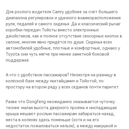
Для рослого водителя Camry удобнее за счёт большего
диапазона регулировок и удачного взаиморасположения
руля, педалей и самого сиденья. Да и классический рычаг
коробки передач Тойоты вместо электронных
джойстиков, как и полное отсутствие сенсорных кнопок в
салоне, многим явно придётся по душе. Сиденья всех
автомобилей удобные, плотные и комфортные, однако у
Toyota они чуть мягче при менее заметной боковой
поддержке.
А что с удобством пассажиров? Несмотря на разницу в
колёсной базе между «китайцами» и Тойотой, по
простору на втором ряду у всех седанов почти паритет.
Разве что Dongfeng неожиданно оказывается чуточку
теснее: малая высота дверного проёма и ниспадающая
крыша мешают рослым пассажирам забираться назад,
места в коленях здесь поменьше (хотя и на его
недостаток пожаловаться нельзя), а между макушкой и