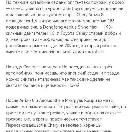
По технике китайские седаны опять-таки похожи: у обоих
— семиступенчатый «робот» Getrag с двумя сцеплениями
в масляной ванне и турбомоторы. Chery Arrizo 8
оснащается 1,6-литровым агрегатом мощностью 186
лошадиных сил, а Dongfeng Aeolus Shine Max — 190-
сильным двигателем 1.5. У Toyota Camry старый добрый
2,5-литровый атмосферник, но с непривычной для
российского рынка отдачей 209 л.с., который работает
вместе с восьмидиапазонным «автоматом» Aisin.
На ходу Camry — не идеал. Но поездив на всех трёх
автомобилях, понимаешь, что японский седан и правда
можно считать эталонным. А китайским моделям не
хватает баланса и цельности. Пока?
После Arrizo 8 и Aeolus Shine Max руль Камри кажется
самым тяжёлым и приятным: реакции быстрые и чёткие, но
при этом не пугающе резкие, усилие и обратная связь —
прекрасные, а крены практически отсутствуют.
Пересаживаешься в Chery и невольно корчишь
недовольную гримасу: руль практически невесомый,