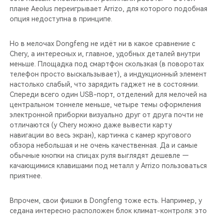
плане Aeolus переигрывает Arrizo, для которого подобная
опция недоступна в принципе.
Но в мелочах Dongfeng не идёт ни в какое сравнение с
Chery, а интересных и, главное, удобных деталей внутри
меньше. Площадка под смартфон скользкая (в поворотах
телефон просто выскальзывает), а индукционный элемент
настолько слабый, что зарядить гаджет не в состоянии.
Спереди всего один USB-порт, отделений для мелочей на
центральном тоннеле меньше, четыре темы оформления
электронной приборки визуально друг от друга почти не
отличаются (у Chery можно даже вывести карту
навигации во весь экран), картинка с камер кругового
обзора небольшая и не очень качественная. Да и самые
обычные кнопки на спицах руля выглядят дешевле —
качающимися клавишами под металл у Arrizo пользоваться
приятнее.
Впрочем, свои фишки в Dongfeng тоже есть. Например, у
седана интересно расположен блок климат-контроля: это