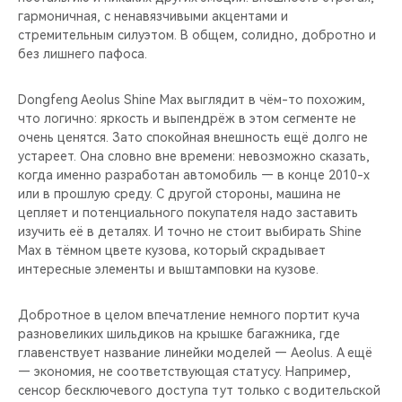
гармоничная, с ненавязчивыми акцентами и
стремительным силуэтом. В общем, солидно, добротно и
без лишнего пафоса.
Dongfeng Aeolus Shine Max выглядит в чём-то похожим,
что логично: яркость и выпендрёж в этом сегменте не
очень ценятся. Зато спокойная внешность ещё долго не
устареет. Она словно вне времени: невозможно сказать,
когда именно разработан автомобиль — в конце 2010-х
или в прошлую среду. С другой стороны, машина не
цепляет и потенциального покупателя надо заставить
изучить её в деталях. И точно не стоит выбирать Shine
Max в тёмном цвете кузова, который скрадывает
интересные элементы и выштамповки на кузове.
Добротное в целом впечатление немного портит куча
разновеликих шильдиков на крышке багажника, где
главенствует название линейки моделей — Aeolus. А ещё
— экономия, не соответствующая статусу. Например,
сенсор бесключевого доступа тут только с водительской