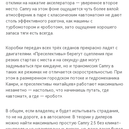
отклики на нажатие акселератора — уверенное второе
место. Camry на этом фоне ощущается чуть более вялой:
атмосферник в паре с классическим «автоматом» не дают
столь эффективного разгона, как машины с
турбомотором и «роботом», зато ощущение хорошего
запаса тяги есть всегда.
Коробки передач всех трёх седанов прекрасно ладят с
двигателями. «Преселективы» берегут сцепления при
резких стартах с места и на секунду-две могут
задумываться при кикдауне, но и трансмиссия Camry в
таких же режимах не отличается скорострельностью. При
этом в размеренном городском потоке и гидромеханика
Камри, и преселективы «китайцев» работают максимально
незаметно — настолько, что начинаешь путать, где
«автомат», а где — «робот».
В общем, если владелец и будет испытывать страдания,
то не на дороге, а в автосалоне. В теории у дилеров
можно найти максимально простую Camry 2.5 без климат-
контроля и на штампованных дисках, но даже такая будет