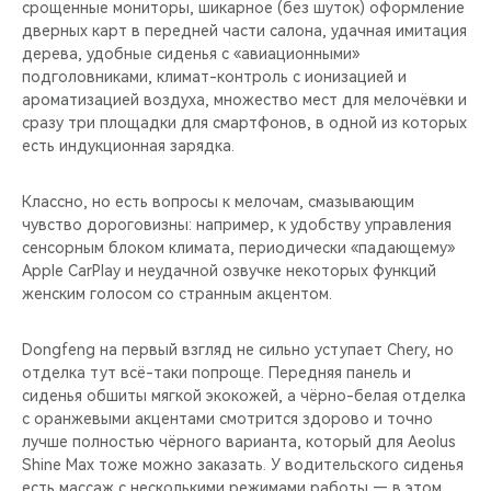
срощенные мониторы, шикарное (без шуток) оформление
дверных карт в передней части салона, удачная имитация
дерева, удобные сиденья с «авиационными»
подголовниками, климат-контроль с ионизацией и
ароматизацией воздуха, множество мест для мелочёвки и
сразу три площадки для смартфонов, в одной из которых
есть индукционная зарядка.
Классно, но есть вопросы к мелочам, смазывающим
чувство дороговизны: например, к удобству управления
сенсорным блоком климата, периодически «падающему»
Apple CarPlay и неудачной озвучке некоторых функций
женским голосом со странным акцентом.
Dongfeng на первый взгляд не сильно уступает Chery, но
отделка тут всё-таки попроще. Передняя панель и
сиденья обшиты мягкой экокожей, а чёрно-белая отделка
с оранжевыми акцентами смотрится здорово и точно
лучше полностью чёрного варианта, который для Aeolus
Shine Max тоже можно заказать. У водительского сиденья
есть массаж с несколькими режимами работы — в этом