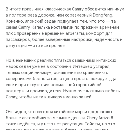
В итоге привычная классическая Camry обходится минимум
в полтора раза дороже, чем соразмерный Dongfeng.
Конечно, японский седан подкупает тем, что это — та
самая Camry. Капелька ностальгии по прежним временам
плюс проверенные временем агрегаты, комфорт для
пассажиров, более выверенные настройки, надёжность и
репутация — это всё про неё.
Но в нынешних реалиях тягаться с машинами китайских
марок седан уже не в состоянии. Интерьер устарел,
тёплых опций минимум, оснащение по сравнению с
соперниками бедноватое, а цена просто шокирует, да
ещё и при отсутствии нормальной гарантийной
поддержки производителя. Нужно очень сильно любить
Camry, чтобы идти к дилеру именно за ней.
Очевидно, что сегодня китайские марки предлагают
больше автомобиля за меньшие деньги. Chery Arrizo 8
тоже недёшев, и у него нет репутации Тойоты, но это
современная машина с очень богатым оснащением,