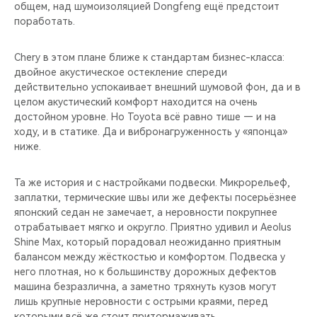
общем, над шумоизоляцией Dongfeng ещё предстоит
поработать.
Chery в этом плане ближе к стандартам бизнес-класса:
двойное акустическое остекление спереди
действительно успокаивает внешний шумовой фон, да и в
целом акустический комфорт находится на очень
достойном уровне. Но Toyota всё равно тише — и на
ходу, и в статике. Да и вибронагруженность у «японца»
ниже.
Та же история и с настройками подвески. Микрорельеф,
заплатки, термические швы или же дефекты посерьёзнее
японский седан не замечает, а неровности покрупнее
отрабатывает мягко и округло. Приятно удивил и Aeolus
Shine Max, который порадовал неожиданно приятным
балансом между жёсткостью и комфортом. Подвеска у
него плотная, но к большинству дорожных дефектов
машина безразлична, а заметно тряхнуть кузов могут
лишь крупные неровности с острыми краями, перед
которыми всё же стоит притормаживать.