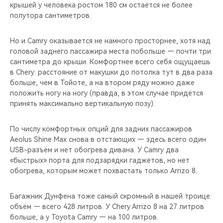
крышей у человека ростом 180 см остаётся не более
полутора сантиметров.
Но и Camry оказывается не намного просторнее, хотя над
головой заднего пассажира места побольше — почти три
сантиметра до крыши. Комфортнее всего себя ощущаешь
в Chery: расстояние от макушки до потолка тут в два раза
больше, чем в Тойоте, а на втором ряду можно даже
положить ногу на ногу (правда, в этом случае придётся
принять максимально вертикальную позу).
По числу комфортных опций для задних пассажиров
Aeolus Shine Max снова в отстающих — здесь всего один
USB-разъём и нет обогрева дивана. У Camry два
«быстрых» порта для подзарядки гаджетов, но нет
обогрева, которым может похвастать только Arrizo 8.
Багажник Дунфена тоже самый скромный в нашей троице:
объём — всего 428 литров. У Chery Arrizo 8 на 27 литров
больше, а у Toyota Camry — на 100 литров.